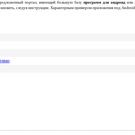
ь предложенный портал, имеющий большую базу
программ для андроид
или 
тановить, следуя инструкции. Характерным примером приложения под Android 
етями