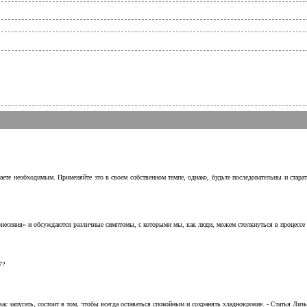
аете необходимым. Применяйте это в своем собственном темпе, однако, будьте последовательны и стара
несения» и обсуждаются различные симптомы, с которыми мы, как люди, можем столкнуться в процессе н
7?
с запугать, состоит в том, чтобы всегда оставаться спокойным и сохранять хладнокровие. - Статья Лизы 