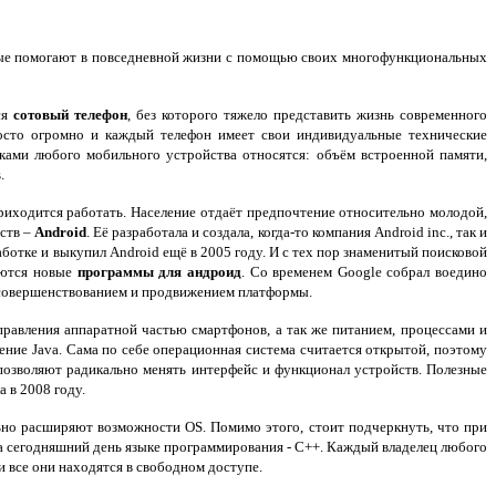
рые помогают в повседневной жизни с помощью своих многофункциональных
ся
сотовый телефон
, без которого тяжело представить жизнь современного
осто огромно и каждый телефон имеет свои индивидуальные технические
ками любого мобильного устройства относятся: объём встроенной памяти,
.
приходится работать. Население отдаёт предпочтение относительно молодой,
ств –
Android
. Её разработала и создала, когда-то компания Android inc., так и
ботке и выкупил Android ещё в 2005 году. И с тех пор знаменитый поисковой
аются новые
программы для андроид
. Со временем Google собрал воедино
 усовершенствованием и продвижением платформы.
управления аппаратной частью смартфонов, а так же питанием, процессами и
ение Java. Сама по себе операционная система считается открытой, поэтому
позволяют радикально менять интерфейс и функционал устройств. Полезные
 в 2008 году.
но расширяют возможности OS. Помимо этого, стоит подчеркнуть, что при
а сегодняшний день языке программирования - С++. Каждый владелец любого
 все они находятся в свободном доступе.