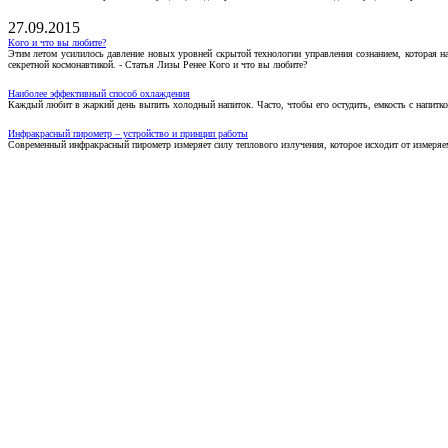
27.09.2015
Кого и что вы любите?
Этим летом усилилось давление новых уровней скрытой технологии управления сознанием, которая н
секретной космонавтикой. - Статья Лизы Ренее Кого и что вы любите?
Наиболее эффективный способ охлаждения
Каждый любит в жаркий день выпить холодный напиток. Часто, чтобы его остудить, емкость с напитко
Инфракрасный пирометр – устройство и принцип работы
Современный инфракрасный пирометр измеряет силу теплового излучения, которое исходит от измеряем