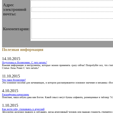
Адрес
электронной
почты:
Комментарии:
Полезная информация
14.10.2015
Подготовка к Вознесению. С чего начать?
Важная информация и инструменты, которые можно применять сразу сейчас! Попробуйте все, что счит
Статья Лизы Ренее С чего начать?
11.10.2015
Что такое Вознесение?
Это основное пособие для начинающих, в котором рассматриваются основное значение и механика «Воз
4.10.2015
Расшифровка кириллицы
Поистине, наша азбука дана нам Богом. Какой смысл несут буквы алфавита, размещенные в таблицу 7х
1.10.2015
Как вести себя, сталкиваясь в агрессией
Абсолютно железное правило в ситуациях, когда агрессивный человек или падшая сущность стремится ва