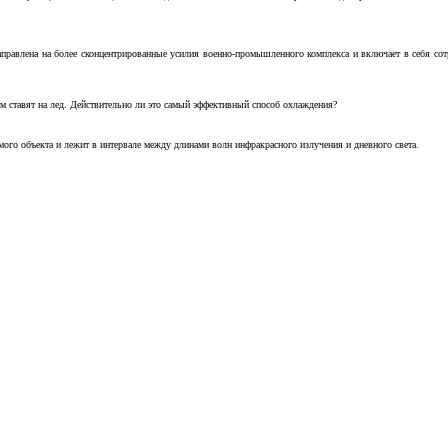
аправлена на более сконцентрированные усилия военно-промышленного комплекса и включает в себя с
м ставят на лед. Действительно ли это самый эффективный способ охлаждения?
ого объекта и лежит в интервале между длинами волн инфракрасного излучения и дневного света.