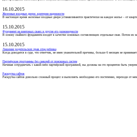
16.10.2015
Железные входные двери: критерии надежности
В настоящее время железные входные двери устанавливаются практически на каждое жилье – от кварт
15.10.2015
Фундамент на винтовых сваях и другие его разновидности
В основу свайного фундамента входят в качестве основных составляющих отдельные сваи. Потом их 
15.10.2015
Лишение родительских прав отца ребенка
Когда доводится в суде, что ответчик, не имея уважительной причины, больше 6 месяцев не принимае
Партнёрские программы без санкций от поисковых систем
Начиная сотрудничать с какой-либо партнёрской программой, вы должны на сто процентов быть уверены
Раскрутка сайтов
Раскрутка сайтов довольно сложный процесс и выполнять необходимо его постепенно, переходя от ме