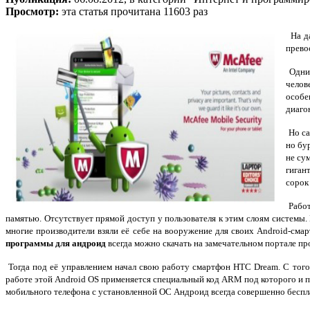
Просмотр:
эта статья прочитана 11603 раз
На да
прево
Одним
челов
особе
диаго
Но са
но бу
не су
гиган
сорок
Работ
памятью. Отсутствует прямой доступ у пользователя к этим слоям системы.
многие производители взяли её себе на вооружение для своих Android-см
программы для андроид
всегда можно скачать на замечательном портале про
Тогда под её управлением начал свою работу смартфон HTC Dream. С тог
работе этой Android OS применяется специальный код ARM под которого и 
мобильного телефона с установленной ОС Андроид всегда совершенно беспла