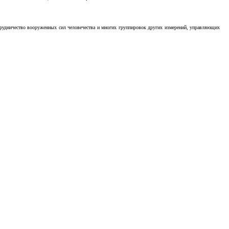
отрудничество вооруженных сил человечества и многих группировок других измерений, управляющих