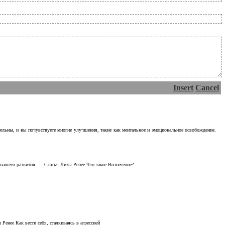
Insert
Cancel
тельны, и вы почувствуете многие улучшения, такие как ментальное и эмоциональное освобождение.
ашего развития. - - Статья Лизы Ренее Что такое Вознесение?
Ренее Как вести себя, сталкиваясь в агрессией