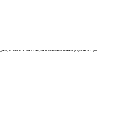
ждение, то тоже есть смысл говорить о возможном лишении родительских прав.