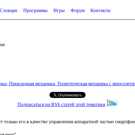
Словари
Программы
Игры
Форум
Контакты
ья
а, Прикладная механика, Теоретическая механика с многолетним
Подписаться на RSS статей этой тематики
ет только его в качестве управления аппаратной частью смартфо
рование"