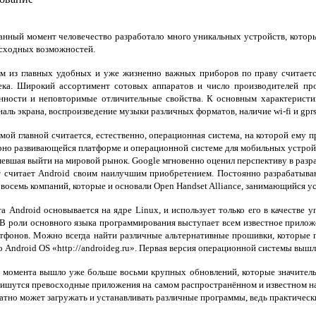
нный момент человечество разработало много уникальных устройств, кото
сходных возможностей.
 из главных удобных и уже жизненно важных приборов по праву считает
ека. Широкий ассортимент сотовых аппаратов и число производителей пр
нности и неповторимые отличительные свойства. К основным характеристи
наль экрана, воспроизведение музыки различных форматов, наличие wi-fi и gprs
мой главной считается, естественно, операционная система, на которой ему 
рно развивающейся платформе и операционной системе для мобильных устрой
мевшая выйти на мировой рынок. Google мгновенно оценил перспективу в разра
т считает Android своим наилучшим приобретением. Постоянно разрабатыв
 восемь компаний, которые и основали Open Handset Alliance, занимающийся
а Android основывается на ядре Linux, и использует только его в качестве 
 В роли основного языка программирования выступает всем известное прилож
артфонов. Можно всегда найти различные альтернативные прошивки, которые 
 Android OS «http://androideg.ru». Первая версия операционной системы вышла
о момента вышло уже больше восьми крупных обновлений, которые значитель
пишутся превосходные приложения на самом распространённом и известном н
тно может загружать и устанавливать различные программы, ведь практически