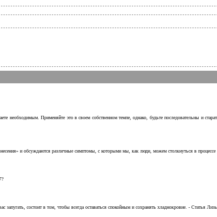
аете необходимым. Применяйте это в своем собственном темпе, однако, будьте последовательны и стара
несения» и обсуждаются различные симптомы, с которыми мы, как люди, можем столкнуться в процессе н
7?
с запугать, состоит в том, чтобы всегда оставаться спокойным и сохранять хладнокровие. - Статья Лизы 