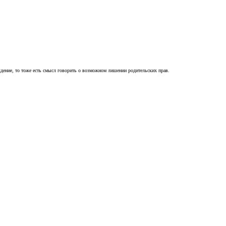
ждение, то тоже есть смысл говорить о возможном лишении родительских прав.