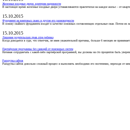
Железные входные двери: критерии надежности
В настоящее время железные входные двери устанавливаются практически на каждое жилье – от кварт
15.10.2015
Фундамент на винтовых сваях и другие его разновидности
В основу свайного фундамента входят в качестве основных составляющих отдельные сваи. Потом их 
15.10.2015
Лишение родительских прав отца ребенка
Когда доводится в суде, что ответчик, не имея уважительной причины, больше 6 месяцев не принимае
Партнёрские программы без санкций от поисковых систем
Начиная сотрудничать с какой-либо партнёрской программой, вы должны на сто процентов быть уверены
Раскрутка сайтов
Раскрутка сайтов довольно сложный процесс и выполнять необходимо его постепенно, переходя от ме