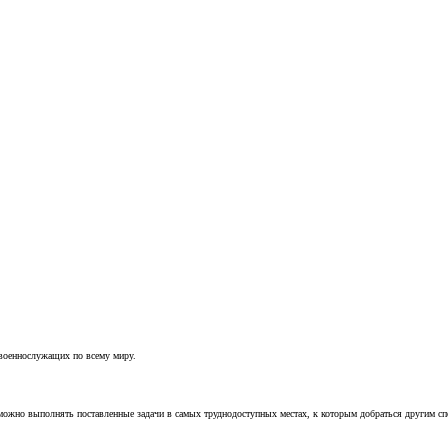
 военнослужащих по всему миру.
можно выполнять поставленные задачи в самых труднодоступных местах, к которым добраться другим с