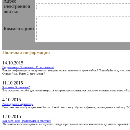
Адрес
электронной
почты:
Комментарии:
Полезная информация
14.10.2015
Подготовка к Вознесению. С чего начать?
Важная информация и инструменты, которые можно применять сразу сейчас! Попробуйте все, что счит
Статья Лизы Ренее С чего начать?
11.10.2015
Что такое Вознесение?
Это основное пособие для начинающих, в котором рассматриваются основное значение и механика «Воз
4.10.2015
Расшифровка кириллицы
Поистине, наша азбука дана нам Богом. Какой смысл несут буквы алфавита, размещенные в таблицу 7х
1.10.2015
Как вести себя, сталкиваясь в агрессией
Абсолютно железное правило в ситуациях, когда агрессивный человек или падшая сущность стремится ва