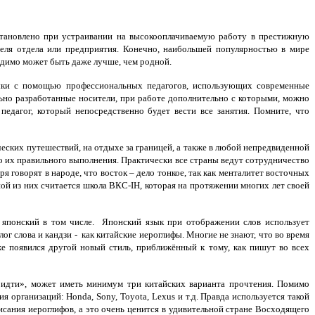
становлено при устраивании на высокооплачиваемую работу в престижную
теля отдела или предприятия. Конечно, наибольшей популярностью в мире
ходимо может быть даже лучше, чем родной.
зыки с помощью профессиональных педагогов, использующих современные
но разработанные носители, при работе дополнительно с которыми, можно
едагог, который непосредственно будет вести все занятия. Помните, что
ских путешествий, на отдыхе за границей, а также в любой непредвиденной
о их правильного выполнения. Практически все страны ведут сотрудничество
ря говорят в народе, что восток – дело тонкое, так как менталитет восточных
ой из них считается школа ВКС-IH, которая на протяжении многих лет своей
 японский в том числе. Японский язык при отображении слов использует
г слова и кандзи - как китайские иероглифы. Многие не знают, что во время
же появился другой новый стиль, приближённый к тому, как пишут во всех
т «идти», может иметь минимум три китайских варианта прочтения. Помимо
 организаций: Honda, Sony, Toyota, Lexus и т.д. Правда используется такой
исания иероглифов, а это очень ценится в удивительной стране Восходящего