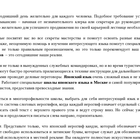
одняшний день желательно для каждого человека. Подобное требование у
акансию – начиная от незначительного клерка или секретаря до руководи
его желательно для успешного продвижения по своей карьерной лестнице необ
е посвятят вас во все секреты мастерства и помогут освоить разные я
акже, неоценимую помощь в изучении интересующего языка помогут специаль
 не только правильным произношением, но это только порекомендует ваш п
ов
– это сегодняшние наши реалии.
 не только в вынужденных служебных командировках, но и во время туристиче
омогут быстро прочитать прилагающиеся к технике инструкции для дальнейшег
рыми проводят деловые переговоры.
Японский язык
очень сложный язык и не з
а. Работают специальные
школы японского языка в Москве
и самой популярн
истов, предоставив превосходные знания.
ться в многопрофильности школы, выбрать для себя интересующий язык и
 система слоговых иероглифов, когда каждый иероглиф означает отдельный сло
сать свой текст с верхнего правого угла и ведут строку вниз. Но сейчас у
а и продолжается писаться слева направо, горизонтально.
е
. Представьте только, что японский иероглиф кандзи, который обозначае
свободно использоваться и латинские буквы, которые служат для обозначения
ий используются в местной рекламе. Вы овладеете полностью искусством нап