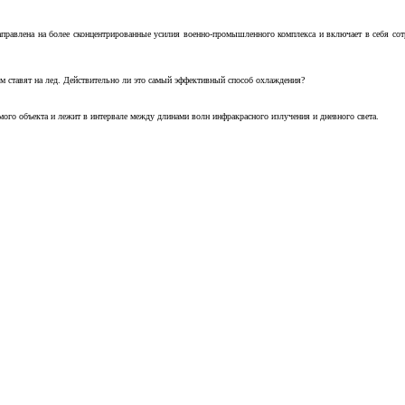
аправлена на более сконцентрированные усилия военно-промышленного комплекса и включает в себя с
м ставят на лед. Действительно ли это самый эффективный способ охлаждения?
ого объекта и лежит в интервале между длинами волн инфракрасного излучения и дневного света.