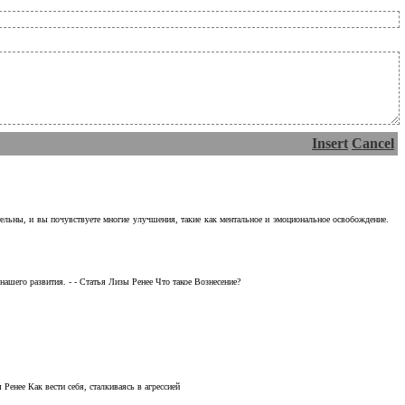
Insert
Cancel
тельны, и вы почувствуете многие улучшения, такие как ментальное и эмоциональное освобождение.
ашего развития. - - Статья Лизы Ренее Что такое Вознесение?
Ренее Как вести себя, сталкиваясь в агрессией