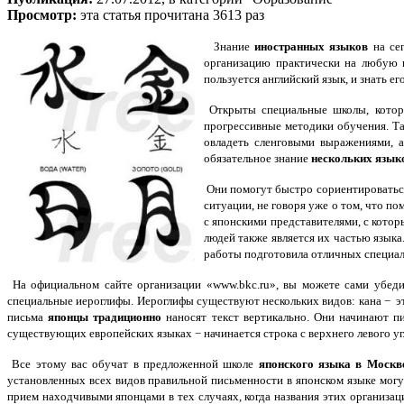
Просмотр:
эта статья прочитана 3613 раз
Знание
иностранных языков
на сег
организацию практически на любую в
пользуется английский язык, и знать 
Открыты специальные школы, которы
прогрессивные методики обучения. Т
овладеть сленговыми выражениями, а
обязательное знание
нескольких язык
Они помогут быстро сориентироваться
ситуации, не говоря уже о том, что п
с японскими представителями, с кото
людей также является их частью язык
работы подготовила отличных специал
На официальном сайте организации «www.bkc.ru», вы можете сами убеди
специальные иероглифы. Иероглифы существуют нескольких видов: кана − это
письма
японцы традиционно
наносят текст вертикально. Они начинают пи
существующих европейских языках − начинается строка с верхнего левого угл
Все этому вас обучат в предложенной школе
японского языка в Москв
установленных всех видов правильной письменности в японском языке могут 
прием находчивыми японцами в тех случаях, когда названия этих организац