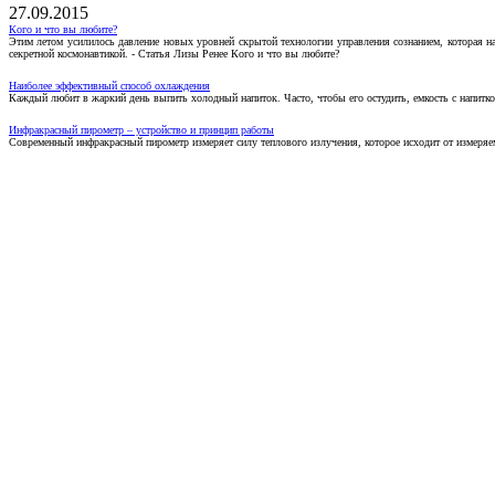
27.09.2015
Кого и что вы любите?
Этим летом усилилось давление новых уровней скрытой технологии управления сознанием, которая н
секретной космонавтикой. - Статья Лизы Ренее Кого и что вы любите?
Наиболее эффективный способ охлаждения
Каждый любит в жаркий день выпить холодный напиток. Часто, чтобы его остудить, емкость с напитко
Инфракрасный пирометр – устройство и принцип работы
Современный инфракрасный пирометр измеряет силу теплового излучения, которое исходит от измеряем