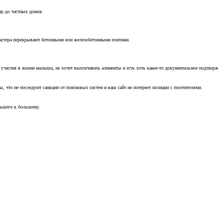
ир до частных домов.
мастера перекрывают бетонными или железобетонными плитами.
т участия в жизни малыша, не хочет выплачивать алименты и есть хоть какое-то документальное подтвер
, что не последуют санкции от поисковых систем и ваш сайт не потеряет позиции с посетителями.
ньшего к большему.