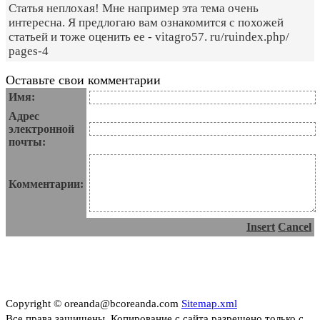
Статья неплохая! Мне например эта тема очень
интересна. Я предлогаю вам ознакомится с похожей
статьей и тоже оценить ее - vitagro57. ru/ruindex.php/
pages-4
Оставьте свои комментарии
Имя:
Адрес
электронной
почты:
Комментарии:
Insert
Cancel
Copyright © oreanda@bcoreanda.com
Sitemap.xml
Все права защищены. Копирование с сайта разрешено только с