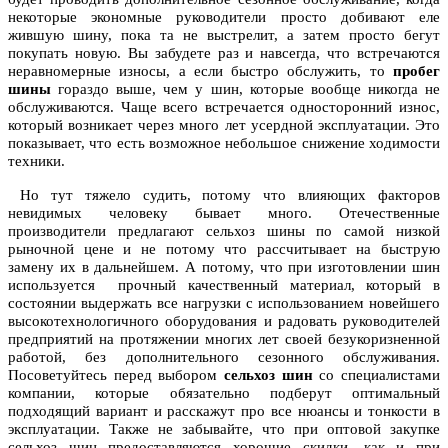
некоторые экономные руководители просто добивают еле
жившую шину, пока та не выстрелит, а затем просто бегут
покупать новую. Вы забудете раз и навсегда, что встречаются
неравномерные износы, а если быстро обслужить, то
пробег
шины
гораздо выше, чем у шин, которые вообще никогда не
обслуживаются. Чаще всего встречается односторонний износ,
который возникает через много лет усердной эксплуатации. Это
показывает, что есть возможное небольшое снижение ходимости
техники.
Но тут тяжело судить, потому что влияющих факторов
невидимых человеку бывает много. Отечественные
производители предлагают сельхоз шины по самой низкой
рыночной цене и не потому что рассчитывает на быструю
замену их в дальнейшем. А потому, что при изготовлении шин
используется прочный качественный материал, который в
состоянии выдержать все нагрузки с использованием новейшего
высокотехнологичного оборудования и радовать руководителей
предприятий на протяжении многих лет своей безукоризненной
работой, без дополнительного сезонного обслуживания.
Посоветуйтесь перед выбором
сельхоз шин
со специалистами
компании, которые обязательно подберут оптимальный
подходящий вариант и расскажут про все нюансы и тонкости в
эксплуатации. Также не забывайте, что при оптовой закупке
сельхоз шин предоставляются хорошие скидки, как и при