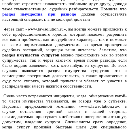
наоборот стремятся напакостить побольше друг другу, доводя
такое сумасшествие до судебных разбирательств. Помните, что
раздел имущества при разводе
должен осуществлять
настоящий специалист, а не молодой дилетант.
Через сайт «www.lawsolution.ru», вы всегда можете пригласить к
себе профессионального юриста, который поможет разрешить
все ваши проблемы, как досудебного характера, так и поможет
со всеми нормативными документами во время проведения
судебных заседаний, защищая ваши интересы. Заметьте, что
раздел имущества супругов
можно происходить как во время
супружества, так и через какое-то время после развода, если
было подано заявление, хоть кого-нибудь из супругов. Во всех
случаях включается раздел имущества супругов: это и
возмещение потерянных доказательств, а также привлечение к
суду того супруга, который прячется и убегает от участия в
распределении вместе нажитой собственности.
Очень часто встречаются инциденты, когда обнаружение какой-
то части имущества утаиваются, не говоря уже о субъекте.
Персонал предложенной компании «www.lawsolution.ru», в
случае оставления срочной заявки с вашей стороны,
незамедлительно приступает к действию и поверьте они отыщут,
допустим, владение супруга. Специалисты сразу определят,
когда супруг произвёл быстрые шаги для специального