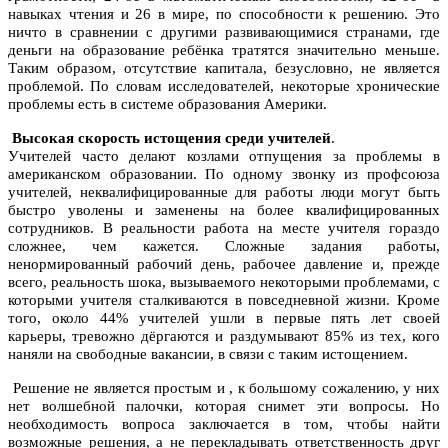
навыках чтения и 26 в мире, по способности к решению. Это
ничто в сравнении с другими развивающимися странами, где
деньги на образование ребёнка тратятся значительно меньше.
Таким образом, отсутствие капитала, безусловно, не является
проблемой. По словам исследователей, некоторые хронические
проблемы есть в системе образования Америки.
Высокая скорость истощения среди учителей
.
Учителей часто делают козлами отпущения за проблемы в
американском образовании. По одному звонку из профсоюза
учителей, неквалифицированные для работы люди могут быть
быстро уволены и заменены на более квалифицированных
сотрудников. В реальности работа на месте учителя гораздо
сложнее, чем кажется. Сложные задания работы,
ненормированный рабочий день, рабочее давление и, прежде
всего, реальность шока, вызываемого некоторыми проблемами, с
которыми учителя сталкиваются в повседневной жизни. Кроме
того, около 44% учителей ушли в первые пять лет своей
карьеры, тревожно дёргаются и раздумывают 85% из тех, кого
наняли на свободные вакансии, в связи с таким истощением.
Решение не является простым и , к большому сожалению, у них
нет волшебной палочки, которая снимет эти вопросы. Но
необходимость вопроса заключается в том, чтобы найти
возможные решения, а не перекладывать ответственность друг