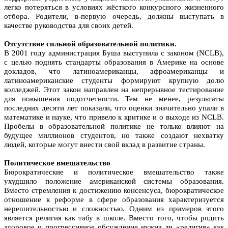
легко потеряться в условиях жёсткого конкурсного жизненного
отбора. Родители, в-первую очередь, должны выступать в
качестве руководства для своих детей.
Отсутствие сильной образовательной политики.
В 2001 году администрация Буша выступила с законом (NCLB),
с целью поднять стандарты образования в Америке на основе
докладов, что латиноамериканцы, афроамериканцы и
латиноамериканские студенты формируют крупную долю
колледжей. Этот закон направлен на непрерывное тестирование
для повышения подотчетности. Тем не менее, результаты
последних десяти лет показали, что оценки значительно упали в
математике и науке, что привело к критике и о выходе из NCLB.
Пробелы в образовательной политике не только влияют на
будущее миллионов студентов, но также создают нехватку
людей, которые могут внести свой вклад в развитие страны.
Политическое вмешательство
Бюрократические и политическое вмешательство также
ухудшило положение американской системы образования.
Вместо стремления к достижению консенсуса, бюрократическое
отношение к реформе в сфере образования характеризуется
нерешительностью и сложностью. Одним из примеров этого
является религия как табу в школе. Вместо того, чтобы родить
здоровое и прогрессивное обсуждение нужна ли «религия» как