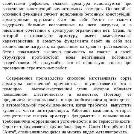
свойствами рифлёная, гладкая арматура
используется при
возведении конструкций внушительных размеров. Основной её
ключевой функцией служит дополнение бетонных конструкций
арматурными прутьями. Сам по себе бетон не сможет
выдержать большие возложенные на него нагрузки, а в
идеальном сочетании с арматурой ограничений нет. Сталь, из
которой изготавливают арматуру, имеет замечательные
характеристики и арматура фундамента берёт на себя все
возникающие нагрузки, направленные на сдвиг и растяжение, а
бетон показывает высокую прочность на сжатие и своей
структурой противостоит всем негативным погодным
воздействиям. Не подумайте, что её используют только при
проведении строительных работ.
Современное производство способно изготавливать сорта
арматуры повышенной прочности, а осуществляется это с
помощью высококачественной стали, которая обладает
повышенной эластичностью и вязкостью. Поэтому её
предпочитают использовать в горнодобывающем производстве,
в автомобильной промышленности, когда требуется выпустить
кузовные части автотранспорта. Работают компании, которые
осуществляют выпуск арматуры фундамента
с повышенными
требованиями коррозионной устойчивости и по термостойкости.
Одно из таких является крупнейшая фирма Санкт-Петербурга ГК
"Анта", специализирующаяся на многих видах металлопроката.