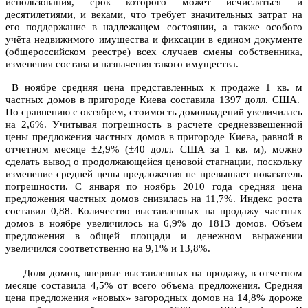
использования, срок которого может исчисляться и
десятилетиями, и веками, что требует значительных затрат на
его поддержание в надлежащем состоянии, а также особого
учёта недвижимого имущества и фиксации в едином документе
(общероссийском реестре) всех случаев смены собственника,
изменения состава и назначения такого имущества.
В ноябре средняя цена представленных к продаже 1 кв. м
частных домов в пригороде Киева составила 1397 долл. США.
По сравнению с октябрем, стоимость домовладений увеличилась
на 2,6%. Учитывая погрешность в расчете средневзвешенной
цены предложения частных домов в пригороде Киева, равной в
отчетном месяце ±2,9% (±40 долл. США за 1 кв. м), можно
сделать вывод о продолжающейся ценовой стагнации, поскольку
изменение средней цены предложения не превышает показатель
погрешности. С января по ноябрь 2010 года средняя цена
предложения частных домов снизилась на 11,7%. Индекс роста
составил 0,88. Количество выставленных на продажу частных
домов в ноябре увеличилось на 6,9% до 1813 домов. Объем
предложения в общей площади и денежном выражении
увеличился соответственно на 9,1% и 13,8%.
Доля домов, впервые выставленных на продажу, в отчетном
месяце составила 4,5% от всего объема предложения. Средняя
цена предложения «новых» загородных домов на 14,8% дороже