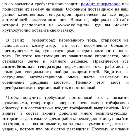
но со временем требуется производить
ремонт генераторов
или
полностью их замену на новый. Основным поставщиком на наш
рынок качественных генераторов практически на все виды
автомобилей является компания "Вольтаж", официальный сайт
которой расположен на «www.voltag.ru», где вы можете
круглосуточно оставить свою заявку.
В самих генераторах переменного тока, стараются не
использовать коммутатор, что есть несомненно большим
преимуществом над существующими генераторами постоянного
тока. От этого конструкция их значительно упрощается, они
становятся легче и намного дешевле. Практически все
автомобильные генераторы
переменного тока работают с
помощью специального набора выпрямителей. Водители и
сотрудники автотехсервисов очень часто называют их
соединение диодным мостом. Именно этот мост и
преобразовывает переменный ток в постоянный.
Чтобы получить требуемый постоянный ток с низкими
пульсациями, генераторы содержат специальную трёхфазную
обмотку, и в состав также входит трёхфазный выпрямитель. Как
видите, в состав входит довольно много комплектующих,
которые за длительное время работы неожиданно могут
выйти
из строя
, а как вы понимаете, на одном аккумуляторе далеко не
уедешь, потому что он быстро разрядится. Поэтому компания