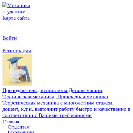
Карта сайта
Войти
Регистрация
Преподаватель дисциплины Детали машин,
Техническая механика, Прикладная механика,
Теоретическая механика с многолетним стажем,
доцент, к.т.н. выполнит работу быстро и качественно в
соответствии с Вашими требованиями
Главная
Студентам
Школьникам