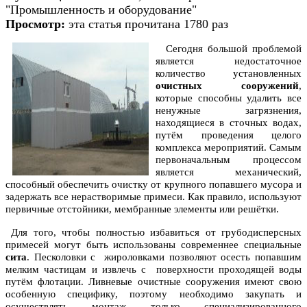
"Промышленность и оборудование"
Просмотр:
эта статья прочитана 1780 раз
Сегодня большой проблемой
является недостаточное
количество установленных
очистных сооружений
,
которые способны удалить все
ненужные загрязнения,
находящиеся в сточных водах,
путём проведения целого
комплекса мероприятий. Самым
первоначальным процессом
является механический,
способный обеспечить очистку от крупного попавшего мусора и
задержать все нерастворимые примеси. Как правило, используют
первичные отстойники, мембранные элементы или решётки.
Для того, чтобы полностью избавиться от грубодисперсных
примесей могут быть использованы современнее специальные
сита
. Песколовки с жироловками позволяют осесть попавшим
мелким частицам и извлечь с поверхности проходящей воды
путём флотации. Ливневые очистные сооружения имеют свою
особенную специфику, поэтому необходимо закупать и
осуществлять монтаж только специализированного