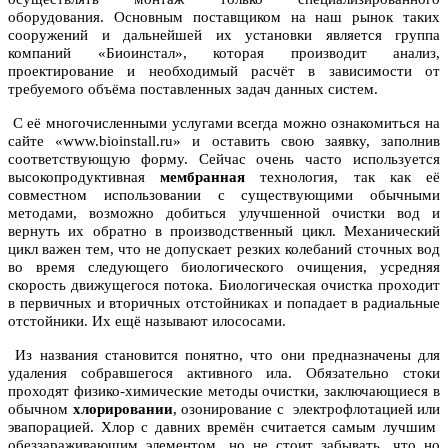
оборудования. Основным поставщиком на наш рынок таких
сооружений и дальнейшей их установки является группа
компаний «Биоинстал», которая производит анализ,
проектирование и необходимый расчёт в зависимости от
требуемого объёма поставленных задач данных систем.
С её многочисленными услугами всегда можно ознакомиться на
сайте «www.bioinstall.ru» и оставить свою заявку, заполнив
соответствующую форму. Сейчас очень часто используется
высокопродуктивная
мембранная
технология, так как её
совместном использовании с существующими обычными
методами, возможно добиться улучшенной очистки вод и
вернуть их обратно в производственный цикл. Механический
цикл важен тем, что не допускает резких колебаний сточных вод
во время следующего биологического очищения, усредняя
скорость движущегося потока. Биологическая очистка проходит
в первичных и вторичных отстойниках и попадает в радиальные
отстойники. Их ещё называют илососами.
Из названия становится понятно, что они предназначены для
удаления собравшегося активного ила. Обязательно стоки
проходят физико-химические методы очистки, заключающиеся в
обычном
хлорировании
, озонирование с электрофлотацией или
эвапорацией. Хлор с давних времён считается самым лучшим
обеззараживающим элементом, но не стоит забывать, что но