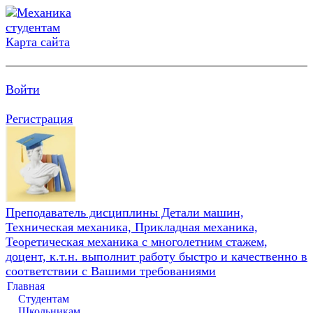
Карта сайта
Войти
Регистрация
Преподаватель дисциплины Детали машин,
Техническая механика, Прикладная механика,
Теоретическая механика с многолетним стажем,
доцент, к.т.н. выполнит работу быстро и качественно в
соответствии с Вашими требованиями
Главная
Студентам
Школьникам