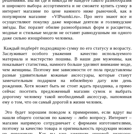
решениями. Вы ни где и никогда не найдёте такого разнообразия
и широкого выбора ассортимента и не сможете купить сумку в
интернет магазине по цене намного ниже рыночной, как в
популярном магазине «VIPsumki.ru». Про него знают все и
осуществляют покупку даже мировые деятели и голливудские
звёзды. Вас поразит обилие разнообразных форм и расцветок,
модные и стильные модели не оставят равнодушным ни одного
даже сильно изощрённого человека.
Каждый подберёт подходящую сумку по его статусу и возрасту.
Заслуживает особого уважения качество используемого
материала и мастерство пошива. В наши дни мужчины, как
показывает статистика, намного больше уделяют внимание моде,
чем женщины. Поэтому вне зависимости от пола представлены
разные удивительные кожаные аксессуары, которые станут
замечательным подарком на юбилейную дату или день
рождения. Хотя может быть не стоит ждать праздника, а прямо
сейчас посетить предложенный магазин сумок и выбрать
дорогому человеку такой необходимый аксессуар, напоминая
ему о том, что он самый дорогой в жизни человек.
Это будет хорошим поводом к примирению, если вдруг вы
нашли общего согласия по какому – либо вопросу. Интернет –
магазин напрямую сотрудничает с фирмами изготовителями,
поэтому за качество товара и оригинальность продукции можно
не переживать. Как вы уже заметили ценовой диапазон,