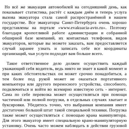
Но всё же эвакуация автомобилей на сегодняшний день, как
показывает статистика, растёт с каждым днём и теперь услуга
вызова эвакуатора стала самой распространённой в нашем
государстве. Все эвакуаторы Санкт-Петербурга очень хорошо
представлены на портале «www.evakuacia-avto.ru». Поэтому
благодаря кропотливой работе администрации и собранной
обширной базе компаний, их контактных телефонов, видов
эвакуаторов, которые вы можете заказать, вам предоставляется
случай заранее узнать и записать себе все координаты
организаций, чьи услуги подходят вам больше всего.
Такое ответственное дело должен осуществить каждый
уважающий себя водитель, ведь никто не знает в какой момент и
при каких обстоятельствах он может срочно понадобиться, а
тем более под рукой может не оказаться портативного
компьютера или другого переносного устройства, способного,
подключиться и войти во всемирно известную сеть - интернет.
Сама по себе перевозка может осуществляться при помощи
частичной или полной погрузки, в отдельных случаях хватает и
буксировки. Убедитесь точно, что выбранная компания имеет
достаточно большой штат такой специальной техники. Погрузка
также может осуществляться с помощью крана манипулятора.
Для этого эвакуатор имеет специальную крано-манипуляторную
установку. Очень часто можем наблюдать в действии грузовой