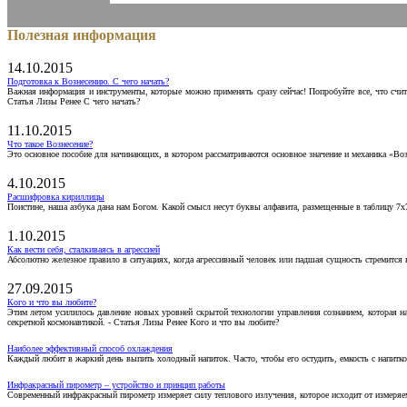
Полезная информация
14.10.2015
Подготовка к Вознесению. С чего начать?
Важная информация и инструменты, которые можно применять сразу сейчас! Попробуйте все, что счит
Статья Лизы Ренее С чего начать?
11.10.2015
Что такое Вознесение?
Это основное пособие для начинающих, в котором рассматриваются основное значение и механика «Воз
4.10.2015
Расшифровка кириллицы
Поистине, наша азбука дана нам Богом. Какой смысл несут буквы алфавита, размещенные в таблицу 7х
1.10.2015
Как вести себя, сталкиваясь в агрессией
Абсолютно железное правило в ситуациях, когда агрессивный человек или падшая сущность стремится ва
27.09.2015
Кого и что вы любите?
Этим летом усилилось давление новых уровней скрытой технологии управления сознанием, которая н
секретной космонавтикой. - Статья Лизы Ренее Кого и что вы любите?
Наиболее эффективный способ охлаждения
Каждый любит в жаркий день выпить холодный напиток. Часто, чтобы его остудить, емкость с напитко
Инфракрасный пирометр – устройство и принцип работы
Современный инфракрасный пирометр измеряет силу теплового излучения, которое исходит от измеряем