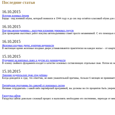
Последние статьи
16.10.2015
История военных берцев
Берцы - вид военной обуви, который появился в 1944 году и до сих пор остаётся классикой обуви для
16.10.2015
Покупка автоподъемника – выгодное вложение денежных средств
Для проведения высотных работ покупка автоподъемника станет просто незаменимой. С его помощью 
16.10.2015
Железные входные двери: критерии надежности
В настоящее время железные входные двери устанавливаются практически на каждое жилье – от кварт
15.10.2015
Фундамент на винтовых сваях и другие его разновидности
В основу свайного фундамента входят в качестве основных составляющих отдельные сваи. Потом их 
15.10.2015
Лишение родительских прав отца ребенка
Когда доводится в суде, что ответчик, не имея уважительной причины, больше 6 месяцев не принимае
Партнёрские программы без санкций от поисковых систем
Начиная сотрудничать с какой-либо партнёрской программой, вы должны на сто процентов быть уверены
Раскрутка сайтов
Раскрутка сайтов довольно сложный процесс и выполнять необходимо его постепенно, переходя от ме