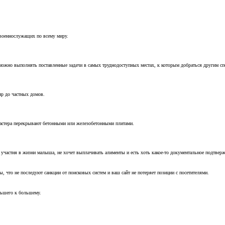
 военнослужащих по всему миру.
можно выполнять поставленные задачи в самых труднодоступных местах, к которым добраться другим с
ир до частных домов.
мастера перекрывают бетонными или железобетонными плитами.
т участия в жизни малыша, не хочет выплачивать алименты и есть хоть какое-то документальное подтвер
, что не последуют санкции от поисковых систем и ваш сайт не потеряет позиции с посетителями.
ньшего к большему.