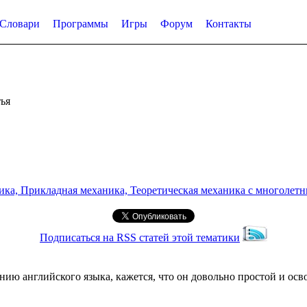
Словари
Программы
Игры
Форум
Контакты
ья
а, Прикладная механика, Теоретическая механика с многолетним
Подписаться на RSS статей этой тематики
ию английского языка, кажется, что он довольно простой и осво