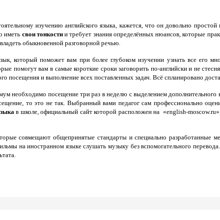
оятельному изучению английского языка, кажется, что он довольно простой и 
но иметь
свои тонкости
и требует знания определённых нюансов, которые прак
овладеть обыкновенной разговорной речью.
ык, который поможет вам при более глубоком изучении узнать все его мно
орые помогут вам в самые короткие сроки заговорить по-английски и не стес
ного посещения и выполнение всех поставленных задач. Всё спланировано дост
мум необходимо посещение три раз в неделю с выделением дополнительного в
сещение, то это не так. Выбранный вами педагог сам профессионально оцени
языка
в школе, официальный сайт которой расположен на «english-moscow.ru
которые совмещают общепринятые стандарты и специально разработанные ме
 фильмы на иностранном языке слушать музыку без вспомогательного перевода.
ьтата.