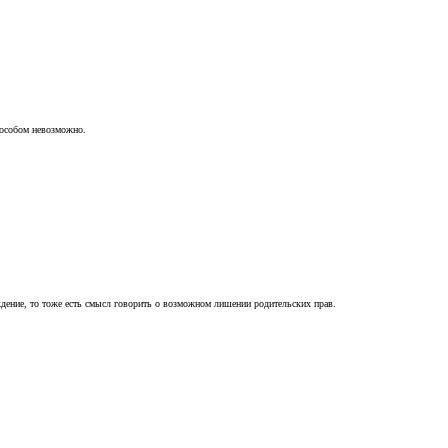
пособом невозможно.
ждение, то тоже есть смысл говорить о возможном лишении родительских прав.