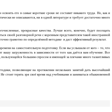
освоить его в самые короткие сроки не составит никакого труда. Но, как и
тически не описываются, ни в одной литературе и требует достаточно много
гочисленные, прекрасные качества. Лучше всего, конечно, будет посещать
няться своей разговорной речи с коренным представителем такой иностранной
аточно грамотно по определённой методике и даст эффективный результат.
ремени на самостоятельную подготовку. Если вы услышали от кого – то, что
т вашу загруженность в зависимости от того как даётся вам обучение. Все
», пользующейся большим спросом и имеющей за плечами много талантливых
тодики, позволяющие на протяжении нескольких занятий дать высочайший
 Не стоит терять зря своё время над учебниками и заниматься обыкновенной