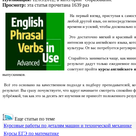
Просмотр:
эта статья прочитана 1639 раз
На первый взгляд, приступая к самост
любой другой язык, он непосредствен
времени и усилий, чтобы досконально 
Это достаточно мягкий и красивый яз
интенсив курсы английского языка, кот
культуры. От вас потребуется регуляр
Старайтесь заниматься чаще, как мини
результат дадут только ежедневное по
советуют пройти
курсы английского 
выпускников.
Всё это основано на качественном подходе к подбору преподавателей, 
результат. Вы сразу почувствуете, что вдруг начинаете смотреть спокойно
зубрёжкой, так как это за десять лет изучения не принесёт положенного резул
Еще статьи по теме
Курсовые работы по деталям машин и технической механике
Курсы ЕГЭ по математике