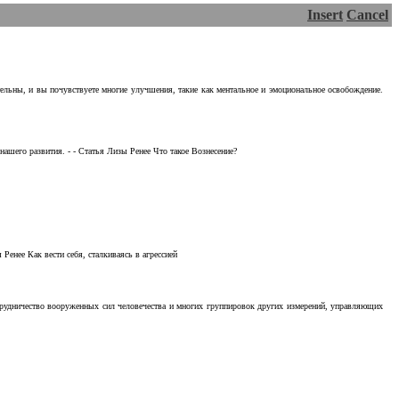
Insert
Cancel
тельны, и вы почувствуете многие улучшения, такие как ментальное и эмоциональное освобождение.
ашего развития. - - Статья Лизы Ренее Что такое Вознесение?
Ренее Как вести себя, сталкиваясь в агрессией
отрудничество вооруженных сил человечества и многих группировок других измерений, управляющих