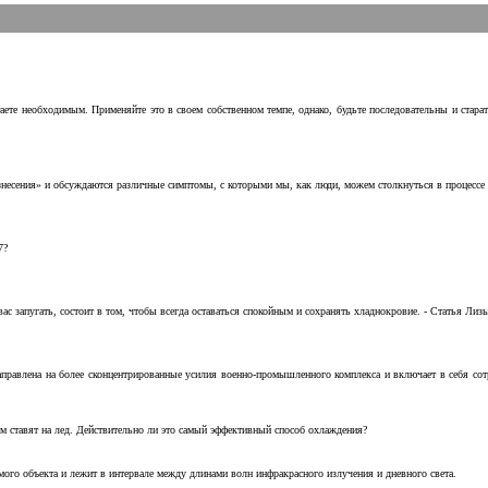
аете необходимым. Применяйте это в своем собственном темпе, однако, будьте последовательны и стара
несения» и обсуждаются различные симптомы, с которыми мы, как люди, можем столкнуться в процессе н
7?
с запугать, состоит в том, чтобы всегда оставаться спокойным и сохранять хладнокровие. - Статья Лизы 
аправлена на более сконцентрированные усилия военно-промышленного комплекса и включает в себя с
м ставят на лед. Действительно ли это самый эффективный способ охлаждения?
ого объекта и лежит в интервале между длинами волн инфракрасного излучения и дневного света.