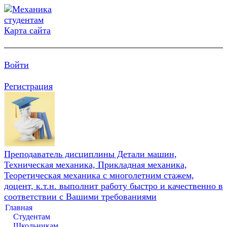
Карта сайта
Войти
Регистрация
Преподаватель дисциплины Детали машин,
Техническая механика, Прикладная механика,
Теоретическая механика с многолетним стажем,
доцент, к.т.н. выполнит работу быстро и качественно в
соответствии с Вашими требованиями
Главная
Студентам
Школьникам