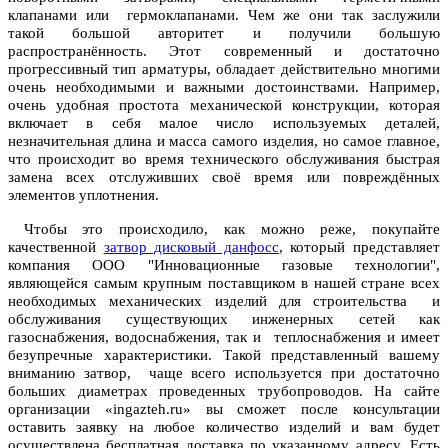
клапанами или гермоклапанами. Чем же они так заслужили
такой большой авторитет и получили большую
распространённость. Этот современный и достаточно
прогрессивный тип арматуры, обладает действительно многими
очень необходимыми и важными достоинствами. Например,
очень удобная простота механической конструкции, которая
включает в себя малое число используемых деталей,
незначительная длина и масса самого изделия, но самое главное,
что происходит во время технического обслуживания быстрая
замена всех отслуживших своё время или повреждённых
элементов уплотнения.
Чтобы это происходило, как можно реже, покупайте
качественной
затвор дисковый данфосс
, который представляет
компания ООО "Инновационные газовые технологии",
являющейся самым крупным поставщиком в нашей стране всех
необходимых механических изделий для строительства и
обслуживания существующих инженерных сетей как
газоснабжения, водоснабжения, так и теплоснабжения и имеет
безупречные характеристики. Такой представленный вашему
вниманию затвор, чаще всего используется при достаточно
больших диаметрах проведенных трубопроводов. На сайте
организации «ingazteh.ru» вы сможет после консультации
оставить заявку на любое количество изделий и вам будет
осуществлена бесплатная доставка по указанному адресу. Есть