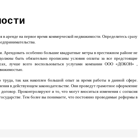
мости
в аренде на первое время коммерческой недвижимости. Определитесь сразу
редпринимательства.
ти. Арендовать особенно большие квадратные метры в престижном районе не
а должны быть обязательно прописаны условия оплаты за все предстоящие
осах, лучше всего воспользоваться услугами компании ООО «ДОКОН» ,
движимостью.
 труда, так как накоплен большой опыт за время работы в данной сфере.
ения в действующем законодательстве. Они проведут грамотное оформление
договор. Проконтролируют и то, что могут вноситься изменения с согласия
 государстве. Тем более вы понимаете, что постоянно проводимые реформы в