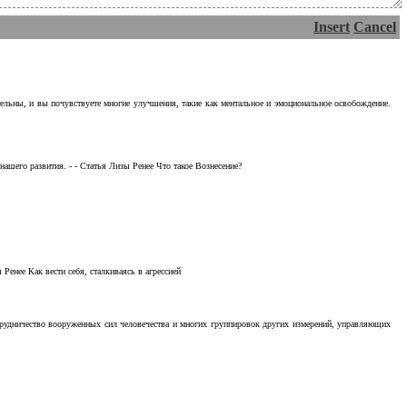
Insert
Cancel
тельны, и вы почувствуете многие улучшения, такие как ментальное и эмоциональное освобождение.
ашего развития. - - Статья Лизы Ренее Что такое Вознесение?
Ренее Как вести себя, сталкиваясь в агрессией
отрудничество вооруженных сил человечества и многих группировок других измерений, управляющих