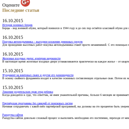
Оцените
Последние статьи
16.10.2015
История военных берцев
Берцы - вид военной обуви, который появился в 1944 году и до сих пор остаётся классикой обуви для
16.10.2015
Покупка автоподъемника – выгодное вложение денежных средств
Для проведения высотных работ покупка автоподъемника станет просто незаменимой. С его помощью 
16.10.2015
Железные входные двери: критерии надежности
В настоящее время железные входные двери устанавливаются практически на каждое жилье – от кварт
15.10.2015
Фундамент на винтовых сваях и другие его разновидности
В основу свайного фундамента входят в качестве основных составляющих отдельные сваи. Потом их 
15.10.2015
Лишение родительских прав отца ребенка
Когда доводится в суде, что ответчик, не имея уважительной причины, больше 6 месяцев не принимае
Партнёрские программы без санкций от поисковых систем
Начиная сотрудничать с какой-либо партнёрской программой, вы должны на сто процентов быть уверены
Раскрутка сайтов
Раскрутка сайтов довольно сложный процесс и выполнять необходимо его постепенно, переходя от ме