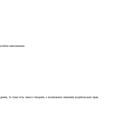
пособом невозможно.
ждение, то тоже есть смысл говорить о возможном лишении родительских прав.