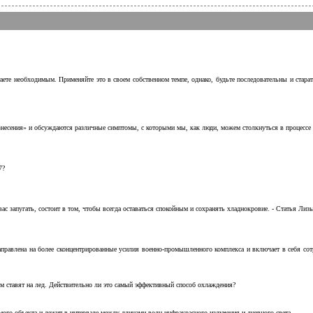
аете необходимым. Применяйте это в своем собственном темпе, однако, будьте последовательны и стара
несения» и обсуждаются различные симптомы, с которыми мы, как люди, можем столкнуться в процессе н
7?
с запугать, состоит в том, чтобы всегда оставаться спокойным и сохранять хладнокровие. - Статья Лизы 
аправлена на более сконцентрированные усилия военно-промышленного комплекса и включает в себя с
м ставят на лед. Действительно ли это самый эффективный способ охлаждения?
ого объекта и лежит в интервале между длинами волн инфракрасного излучения и дневного света.