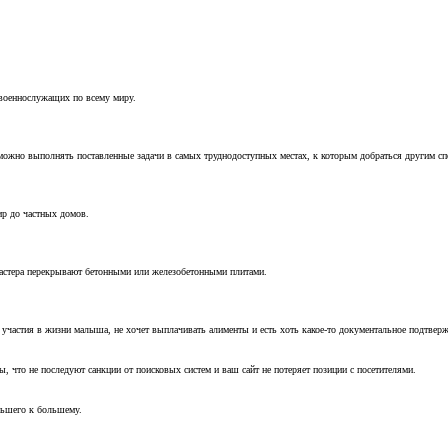
 военнослужащих по всему миру.
можно выполнять поставленные задачи в самых труднодоступных местах, к которым добраться другим с
ир до частных домов.
мастера перекрывают бетонными или железобетонными плитами.
т участия в жизни малыша, не хочет выплачивать алименты и есть хоть какое-то документальное подтвер
, что не последуют санкции от поисковых систем и ваш сайт не потеряет позиции с посетителями.
ньшего к большему.