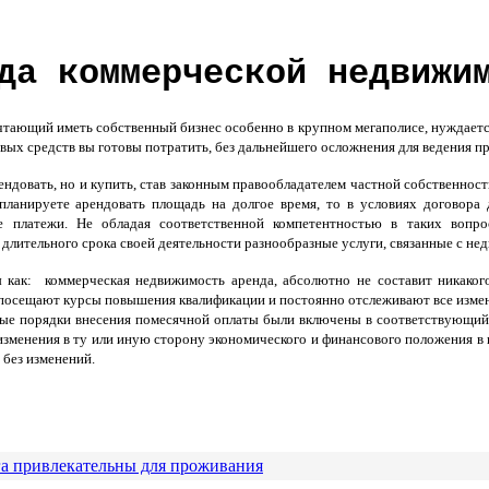
да коммерческой недвижи
ющий иметь собственный бизнес особенно в крупном мегаполисе, нуждается 
совых средств вы готовы потратить, без дальнейшего осложнения для ведения п
ндовать, но и купить, став законным правообладателем частной собственнос
 планируете арендовать площадь на долгое время, то в условиях договор
е платежи. Не обладая соответственной компетентностью в таких вопр
лительного срока своей деятельности разнообразные услуги, связанные с не
как: коммерческая недвижимость аренда, абсолютно не составит никакого
осещают курсы повышения квалификации и постоянно отслеживают все измен
ные порядки внесения помесячной оплаты были включены в соответствующий 
 изменения в ту или иную сторону экономического и финансового положения в
 без изменений.
га привлекательны для проживания