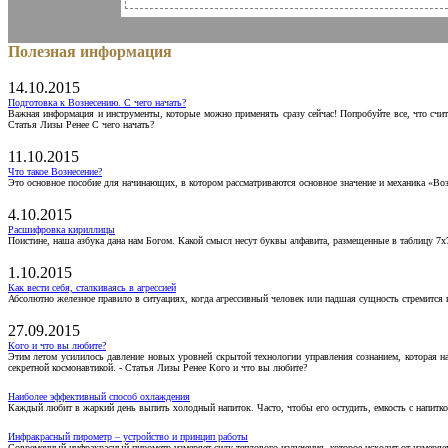
Полезная информация
14.10.2015
Подготовка к Вознесению. С чего начать?
Важная информация и инструменты, которые можно применять сразу сейчас! Попробуйте все, что счит
Статья Лизы Ренее С чего начать?
11.10.2015
Что такое Вознесение?
Это основное пособие для начинающих, в котором рассматриваются основное значение и механика «Воз
4.10.2015
Расшифровка кириллицы
Поистине, наша азбука дана нам Богом. Какой смысл несут буквы алфавита, размещенные в таблицу 7х
1.10.2015
Как вести себя, сталкиваясь в агрессией
Абсолютно железное правило в ситуациях, когда агрессивный человек или падшая сущность стремится ва
27.09.2015
Кого и что вы любите?
Этим летом усилилось давление новых уровней скрытой технологии управления сознанием, которая н
секретной космонавтикой. - Статья Лизы Ренее Кого и что вы любите?
Наиболее эффективный способ охлаждения
Каждый любит в жаркий день выпить холодный напиток. Часто, чтобы его остудить, емкость с напитко
Инфракрасный пирометр – устройство и принцип работы
Современный инфракрасный пирометр измеряет силу теплового излучения, которое исходит от измеряем