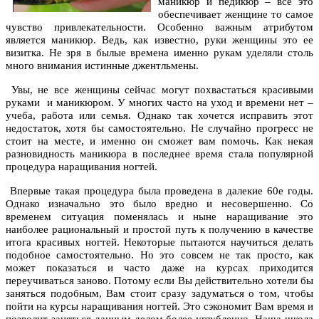
маникюр и педикюр – все это
обеспечивает женщине то самое
чувство привлекательности. Особенно важным атрибутом
является маникюр. Ведь, как известно, руки женщины это ее
визитка. Не зря в былые времена именно рукам уделяли столь
много внимания истинные джентльмены.
Увы, не все женщины сейчас могут похвастаться красивыми
руками и маникюром. У многих часто на уход и времени нет –
учеба, работа или семья. Однако так хочется исправить этот
недостаток, хотя бы самостоятельно. Не случайно прогресс не
стоит на месте, и именно он сможет вам помочь. Как некая
разновидность маникюра в последнее время стала популярной
процедура наращивания ногтей.
Впервые такая процедура была проведена в далекие 60е годы.
Однако изначально это было вредно и несовершенно. Со
временем ситуация поменялась и ныне наращивание это
наиболее рациональный и простой путь к получению в качестве
итога красивых ногтей. Некоторые пытаются научиться делать
подобное самостоятельно. Но это совсем не так просто, как
может показаться и часто даже на курсах приходится
переучиваться заново. Потому если Вы действительно хотели бы
заняться подобным, Вам стоит сразу задуматься о том, чтобы
пойти на
курсы наращивания ногтей
. Это сэкономит Вам время и