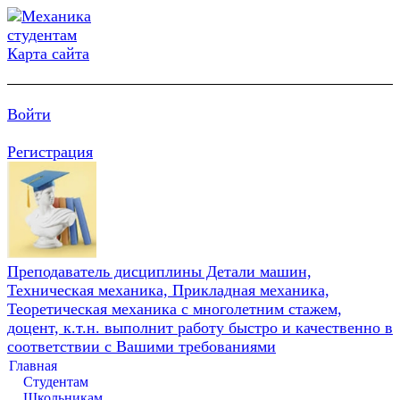
Карта сайта
Войти
Регистрация
Преподаватель дисциплины Детали машин,
Техническая механика, Прикладная механика,
Теоретическая механика с многолетним стажем,
доцент, к.т.н. выполнит работу быстро и качественно в
соответствии с Вашими требованиями
Главная
Студентам
Школьникам