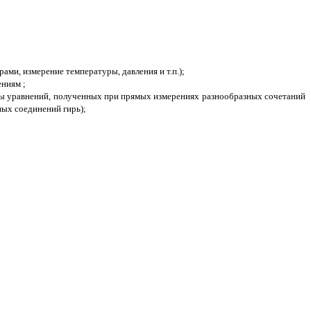
ми, измерение температуры, давления и т.п.);
ниям ;
ы уравнений, полученных при прямых измерениях разнообразных сочетаний
ных соединений гирь);