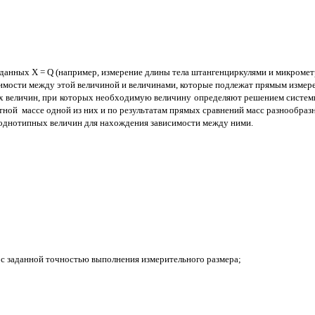
данных Х = Q (например, измерение длины тела штангенциркулями и микрометра
имости между этой величиной и величинами, которые подлежат прямым измере
х величин, при которых необходимую величину определяют решением систем
стной массе одной из них и по результатам прямых сравнений масс разнообраз
еоднотипных величин для нахождения зависимости между ними.
 с заданной точностью выполнения измерительного размера;