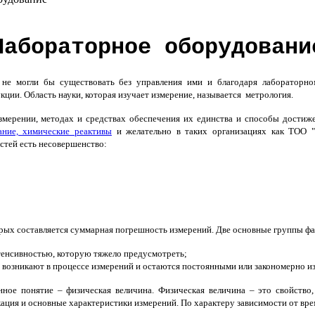
Лабораторное оборудовани
е могли бы существовать без управления ими и благодаря лабораторно
ции. Область науки, которая изучает измерение, называется метрология.
мерении, методах и средствах обеспечения их единства и способы достиж
ание, химические реактивы
и желательно в таких организациях как ТОО 
стей есть несовершенство:
орых составляется суммарная погрешность измерений. Две основные группы фа
нтенсивностью, которую тяжело предусмотреть;
о возникают в процессе измерений и остаются постоянными или закономерно и
ное понятие – физическая величина. Физическая величина – это свойство,
ация и основные характеристики измерений. По характеру зависимости от вре