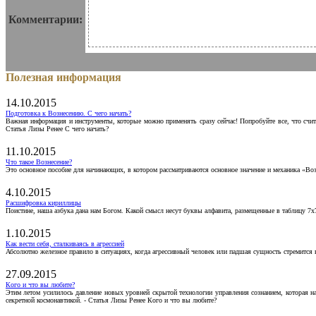
Комментарии:
Полезная информация
14.10.2015
Подготовка к Вознесению. С чего начать?
Важная информация и инструменты, которые можно применять сразу сейчас! Попробуйте все, что счит
Статья Лизы Ренее С чего начать?
11.10.2015
Что такое Вознесение?
Это основное пособие для начинающих, в котором рассматриваются основное значение и механика «Воз
4.10.2015
Расшифровка кириллицы
Поистине, наша азбука дана нам Богом. Какой смысл несут буквы алфавита, размещенные в таблицу 7х
1.10.2015
Как вести себя, сталкиваясь в агрессией
Абсолютно железное правило в ситуациях, когда агрессивный человек или падшая сущность стремится ва
27.09.2015
Кого и что вы любите?
Этим летом усилилось давление новых уровней скрытой технологии управления сознанием, которая н
секретной космонавтикой. - Статья Лизы Ренее Кого и что вы любите?