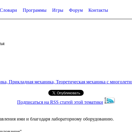
Словари
Программы
Игры
Форум
Контакты
ья
а, Прикладная механика, Теоретическая механика с многолетним
Подписаться на RSS статей этой тематики
равления ими и благодаря лабораторному оборудованию.
рудование"