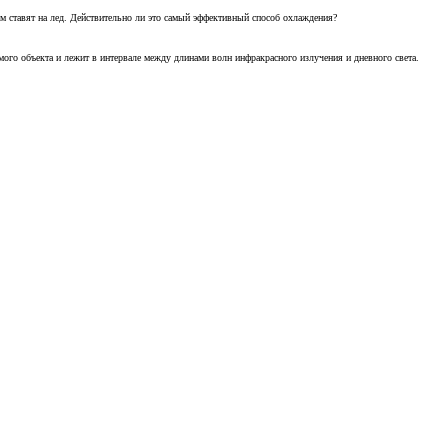
м ставят на лед. Действительно ли это самый эффективный способ охлаждения?
ого объекта и лежит в интервале между длинами волн инфракрасного излучения и дневного света.