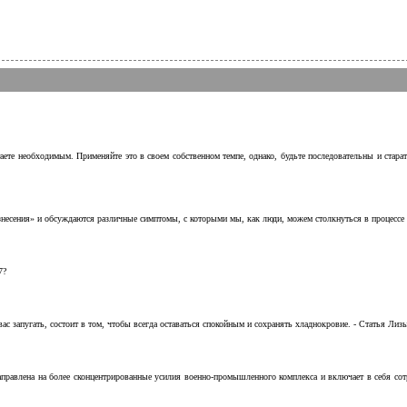
аете необходимым. Применяйте это в своем собственном темпе, однако, будьте последовательны и стара
несения» и обсуждаются различные симптомы, с которыми мы, как люди, можем столкнуться в процессе н
7?
с запугать, состоит в том, чтобы всегда оставаться спокойным и сохранять хладнокровие. - Статья Лизы 
аправлена на более сконцентрированные усилия военно-промышленного комплекса и включает в себя с