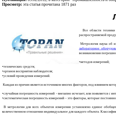
Просмотр:
эта статья прочитана 1871 раз
Все области техники н
распространяемой продук
Метрология наука об из
лабораторное оборудов
возникновения погрешно
•методов измерений;
•технических средств;
•органов восприятия наблюдателя;
•условий проведения измерений.
Каждая из причин является источником многих факторов, под влиянием кот
•случайная погрешность измерений - внезапно исчезает, или появляется с и
•систематическая погрешность измерений – это факторы, которые постоянн
В метрологии для всех объектов измерения установлено единое обобщен
количественном отношении индивидуальное для каждого объекта. Классифик