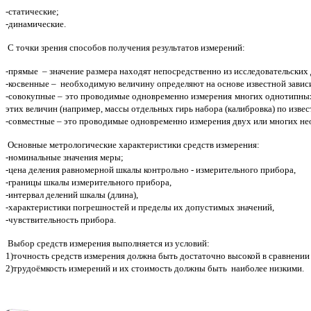
-статические;
-динамические.
С точки зрения способов получения результатов измерений:
-прямые – значение размера находят непосредственно из исследовательских 
-косвенные – необходимую величину определяют на основе известной завис
-совокупные – это проводимые одновременно измерения многих однотипны
этих величин (например, массы отдельных гирь набора (калибровка) по изве
-совместные – это проводимые одновременно измерения двух или многих н
Основные метрологические характеристики средств измерения:
-номинальные значения меры;
-цена деления равномерной шкалы контрольно - измерительного прибора,
-границы шкалы измерительного прибора,
-интервал делений шкалы (длина),
-характеристики погрешностей и пределы их допустимых значений,
-чувствительность прибора.
Выбор средств измерения выполняется из условий:
1)точность средств измерения должна быть достаточно высокой в сравнении
2)трудоёмкость измерений и их стоимость должны быть наиболее низкими.