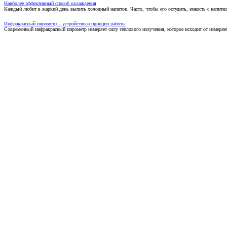
Наиболее эффективный способ охлаждения
Каждый любит в жаркий день выпить холодный напиток. Часто, чтобы его остудить, емкость с напитко
Инфракрасный пирометр – устройство и принцип работы
Современный инфракрасный пирометр измеряет силу теплового излучения, которое исходит от измеряем