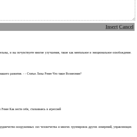
Insert
Cancel
тельны, и вы почувствуете многие улучшения, такие как ментальное и эмоциональное освобождение.
ашего развития. - - Статья Лизы Ренее Что такое Вознесение?
Ренее Как вести себя, сталкиваясь в агрессией
отрудничество вооруженных сил человечества и многих группировок других измерений, управляющих