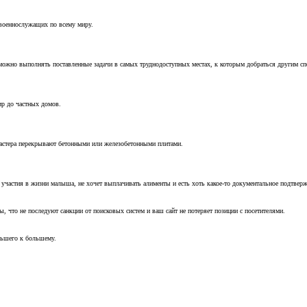
 военнослужащих по всему миру.
можно выполнять поставленные задачи в самых труднодоступных местах, к которым добраться другим с
ир до частных домов.
мастера перекрывают бетонными или железобетонными плитами.
т участия в жизни малыша, не хочет выплачивать алименты и есть хоть какое-то документальное подтвер
, что не последуют санкции от поисковых систем и ваш сайт не потеряет позиции с посетителями.
ньшего к большему.