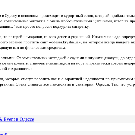
в Одессу в основном происходит в курортный сезон, который приблизительно
ибо сомнительные контакты с очень любознательными цыганками, которых пр
танции... " или просто попросят подкурить сигаретку.
, то потерей чемоданов, то всех денег и украшений. Изначально надо определ
всего заранее посетить сайт «odessa.krysha.ua», на котором всегда найдёт
ходящую вам по финансовым средствам.
омными. От замечательных коттеджей с саунами и жгучими джакузи, до отдел
 "уютные комнаты с замечательным видом на море и практически совсем недор
ьной сохранностью.
, которые смогут поселить вас и с гарантией надежности по приемлемым 
ганизм. Очень славятся все пансионаты и санатории Одессы. Так, что уст
& Event в Одессе
твий»