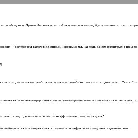
аете необходимым. Применяйте это в своем собственном темпе, однако, будьте последовательны и стара
несения» и обсуждаются различные симптомы, с которыми мы, как люди, можем столкнуться в процессе н
7?
с запугать, состоит в том, чтобы всегда оставаться спокойным и сохранять хладнокровие. - Статья Лизы 
аправлена на более сконцентрированные усилия военно-промышленного комплекса и включает в себя с
м ставят на лед. Действительно ли это самый эффективный способ охлаждения?
ого объекта и лежит в интервале между длинами волн инфракрасного излучения и дневного света.