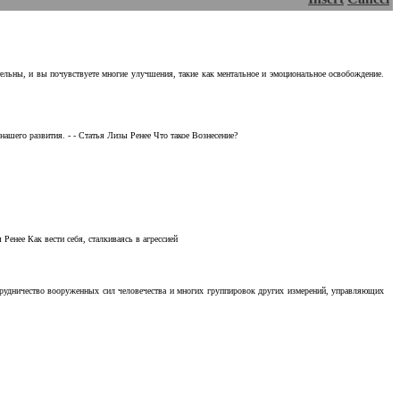
тельны, и вы почувствуете многие улучшения, такие как ментальное и эмоциональное освобождение.
ашего развития. - - Статья Лизы Ренее Что такое Вознесение?
Ренее Как вести себя, сталкиваясь в агрессией
отрудничество вооруженных сил человечества и многих группировок других измерений, управляющих