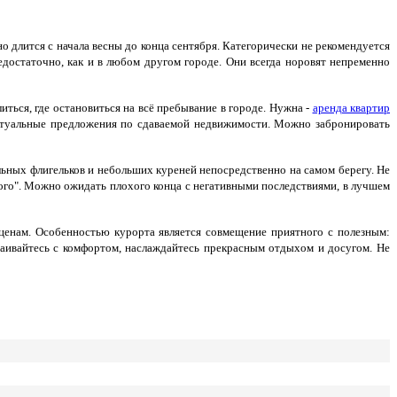
 длится с начала весны до конца сентября. Категорически не рекомендуется
едостаточно, как и в любом другом городе. Они всегда норовят непременно
иться, где остановиться на всё пребывание в городе. Нужна -
аренда квартир
е актуальные предложения по сдаваемой недвижимости. Можно забронировать
ьных флигельков и небольших куреней непосредственно на самом берегу. Не
ого". Можно ожидать плохого конца с негативными последствиями, в лучшем
ценам. Особенностью курорта является совмещение приятного с полезным:
раивайтесь с комфортом, наслаждайтесь прекрасным отдыхом и досугом. Не