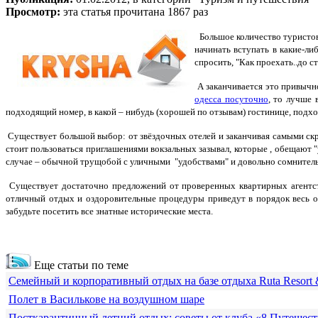
Просмотр:
эта статья прочитана 1867 раз
Большое количество туристов 
начинать вступать в какие-л
спросить, "Как проехать..до с
А заканчивается это привычно
одесса посуточно
, то лучше 
подходящий номер, в какой – нибудь (хорошей по отзывам) гостинице, под
Существует большой выбор: от звёздочных отелей и заканчивая самыми скр
стоит пользоваться приглашениями вокзальных зазывал, которые , обещают
случае – обычной трущобой с уличными "удобствами" и довольно сомнител
Существует достаточно предложений от проверенных квартирных агентств
отличный отдых и оздоровительные процедуры приведут в порядок весь ор
забудьте посетить все знатные исторические места.
Еще статьи по теме
Семейный и корпоративный отдых на базе отдыха Ruta Resort 
Полет в Василькове на воздушном шаре
Посткарантинный летний отдых: советы от клуба «8 Путешес