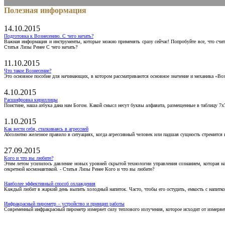
Полезная информация
14.10.2015
Подготовка к Вознесению. С чего начать?
Важная информация и инструменты, которые можно применять сразу сейчас! Попробуйте все, что счит
Статья Лизы Ренее С чего начать?
11.10.2015
Что такое Вознесение?
Это основное пособие для начинающих, в котором рассматриваются основное значение и механика «Воз
4.10.2015
Расшифровка кириллицы
Поистине, наша азбука дана нам Богом. Какой смысл несут буквы алфавита, размещенные в таблицу 7х
1.10.2015
Как вести себя, сталкиваясь в агрессией
Абсолютно железное правило в ситуациях, когда агрессивный человек или падшая сущность стремится ва
27.09.2015
Кого и что вы любите?
Этим летом усилилось давление новых уровней скрытой технологии управления сознанием, которая н
секретной космонавтикой. - Статья Лизы Ренее Кого и что вы любите?
Наиболее эффективный способ охлаждения
Каждый любит в жаркий день выпить холодный напиток. Часто, чтобы его остудить, емкость с напитко
Инфракрасный пирометр – устройство и принцип работы
Современный инфракрасный пирометр измеряет силу теплового излучения, которое исходит от измеряем