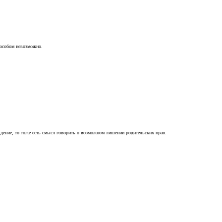
пособом невозможно.
ждение, то тоже есть смысл говорить о возможном лишении родительских прав.