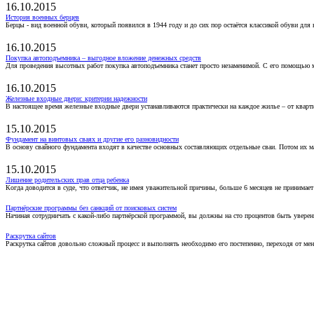
16.10.2015
История военных берцев
Берцы - вид военной обуви, который появился в 1944 году и до сих пор остаётся классикой обуви для
16.10.2015
Покупка автоподъемника – выгодное вложение денежных средств
Для проведения высотных работ покупка автоподъемника станет просто незаменимой. С его помощью 
16.10.2015
Железные входные двери: критерии надежности
В настоящее время железные входные двери устанавливаются практически на каждое жилье – от кварт
15.10.2015
Фундамент на винтовых сваях и другие его разновидности
В основу свайного фундамента входят в качестве основных составляющих отдельные сваи. Потом их 
15.10.2015
Лишение родительских прав отца ребенка
Когда доводится в суде, что ответчик, не имея уважительной причины, больше 6 месяцев не принимае
Партнёрские программы без санкций от поисковых систем
Начиная сотрудничать с какой-либо партнёрской программой, вы должны на сто процентов быть уверены
Раскрутка сайтов
Раскрутка сайтов довольно сложный процесс и выполнять необходимо его постепенно, переходя от ме