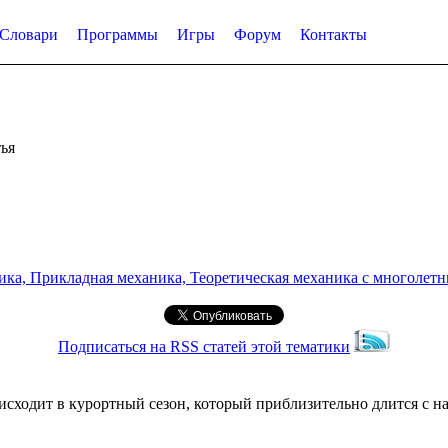
Словари
Программы
Игры
Форум
Контакты
ья
а, Прикладная механика, Теоретическая механика с многолетним
Подписаться на RSS статей этой тематики
сходит в курортный сезон, который приблизительно длится с на