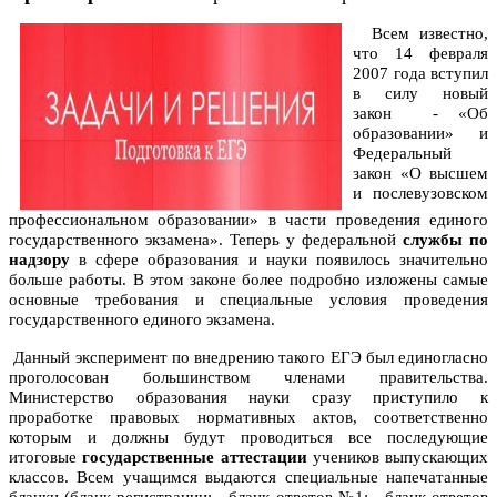
Всем известно,
что 14 февраля
2007 года вступил
в силу новый
закон - «Об
образовании» и
Федеральный
закон «О высшем
и послевузовском
профессиональном образовании» в части проведения единого
государственного экзамена». Теперь у федеральной
службы по
надзору
в сфере образования и науки появилось значительно
больше работы. В этом законе более подробно изложены самые
основные требования и специальные условия проведения
государственного единого экзамена.
Данный эксперимент по внедрению такого ЕГЭ был единогласно
проголосован большинством членами правительства.
Министерство образования науки сразу приступило к
проработке правовых нормативных актов, соответственно
которым и должны будут проводиться все последующие
итоговые
государственные аттестации
учеников выпускающих
классов. Всем учащимся выдаются специальные напечатанные
бланки (бланк регистрации; - бланк ответов №1; - бланк ответов