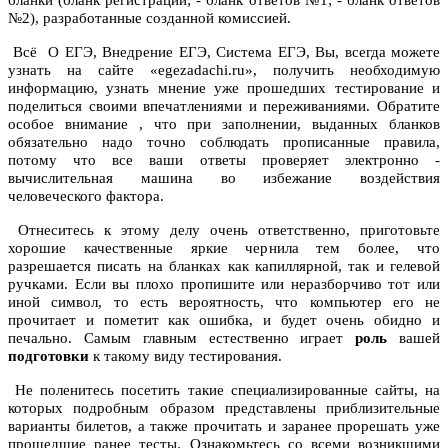
№2), разработанные созданной комиссией.
Всё О ЕГЭ, Внедрение ЕГЭ, Система ЕГЭ, Вы, всегда можете
узнать на сайте «egezadachi.ru», получить необходимую
информацию, узнать мнение уже прошедших тестирование и
поделиться своими впечатлениями и переживаниями. Обратите
особое внимание , что при заполнении, выданных бланков
обязательно надо точно соблюдать прописанные правила,
потому что все ваши ответы проверяет электронно -
вычислительная машина во избежание воздействия
человеческого фактора.
Отнеситесь к этому делу очень ответственно, приготовьте
хорошие качественные яркие чернила тем более, что
разрешается писать на бланках как капиллярной, так и гелевой
ручками. Если вы плохо пропишите или неразборчиво тот или
иной символ, то есть вероятность, что компьютер его не
прочитает и пометит как ошибка, и будет очень обидно и
печально. Самым главным естественно играет
роль
вашей
подготовки
к такому виду тестирования.
Не поленитесь посетить такие специализированные сайты, на
которых подробным образом представлены приблизительные
варианты билетов, а также прочитать и заранее прорешать уже
прошедшие ранее тесты. Ознакомьтесь со всеми возникшими