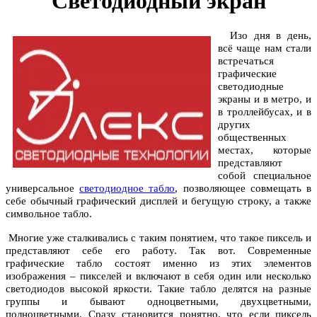
Светодиодный экран
Изо дня в день,
всё чаще нам стали
встречаться
графические
светодиодные
экраны и в метро, и
в троллейбусах, и в
других
общественных
местах, которые
представляют
собой специальное
универсальное
светодиодное табло
, позволяющее совмещать в
себе обычный графический дисплей и бегущую строку, а также
символьное табло.
Многие уже сталкивались с таким понятием, что такое пиксель и
представляют себе его работу. Так вот. Современные
графические табло состоят именно из этих элементов
изображения – пикселей и включают в себя один или несколько
светодиодов высокой яркости. Такие табло делятся на разные
группы и бывают одноцветными, двухцветными,
полноцветными. Сразу становится понятно, что если пиксель