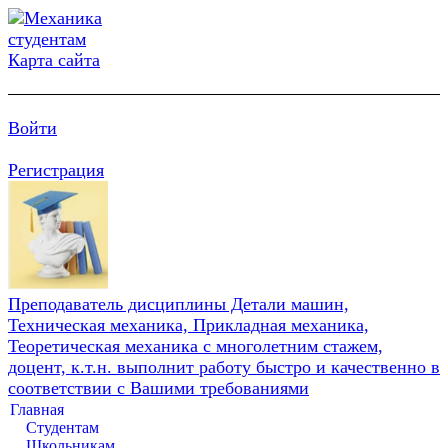
Карта сайта
Войти
Регистрация
Преподаватель дисциплины Детали машин,
Техническая механика, Прикладная механика,
Теоретическая механика с многолетним стажем,
доцент, к.т.н. выполнит работу быстро и качественно в
соответствии с Вашими требованиями
Главная
Студентам
Школьникам