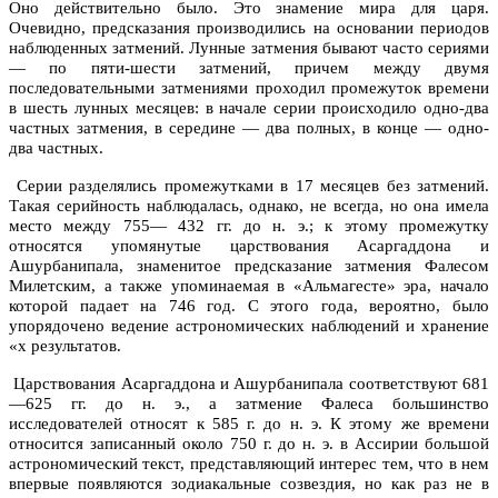
Оно действительно было. Это знамение мира для царя.
Очевидно, предсказания производились на основании периодов
наблюденных затмений. Лунные затмения бывают часто сериями
— по пяти-шести затмений, причем между двумя
последовательными затмениями проходил промежуток времени
в шесть лунных месяцев: в начале серии происходило одно-два
частных затмения, в середине — два полных, в конце — одно-
два частных.
Серии разделялись промежутками в 17 месяцев без затмений.
Такая серийность наблюдалась, однако, не всегда, но она имела
место между 755— 432 гг. до н. э.; к этому промежутку
относятся упомянутые царствования Асаргаддона и
Ашурбанипала, знаменитое предсказание затмения Фалесом
Милетским, а также упоминаемая в «Альмагесте» эра, начало
которой падает на 746 год. С этого года, вероятно, было
упорядочено ведение астрономических наблюдений и хранение
«х результатов.
Царствования Асаргаддона и Ашурбанипала соответствуют 681
—625 гг. до н. э., а затмение Фалеса большинство
исследователей относят к 585 г. до н. э. К этому же времени
относится записанный около 750 г. до н. э. в Ассирии большой
астрономический текст, представляющий интерес тем, что в нем
впервые появляются зодиакальные созвездия, но как раз не в