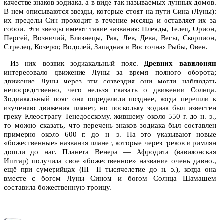
качестве знаков зодиака, а в виде так называемых лунных домов.
В нем описываются звезды, которые стоят на пути Сина (Луны):
их пределы Син проходит в течение месяца и оставляет их за
собой. Эти звезды имеют такие названия: Плеяды, Телец, Орион,
Персей, Возничий, Близнецы, Рак, Лев, Дева, Весы, Скорпион,
Стрелец, Козерог, Водолей, Западная и Восточная Рыбы, Овен.
Из них возник зодиакальный пояс.
Древних вавилонян
интересовало движение Луны за время полного оборота;
движение Луны через эти созвездия они могли наблюдать
непосредственно, чего нельзя сказать о движении Солнца.
Зодиакальный пояс они определили позднее, когда перешли к
изучению движения планет, но поскольку зодиак был известен
греку Клеострату Тенедосскому, жившему около 550 г. до н. э.,
то можно сказать, что перечень знаков зодиака был составлен
примерно около 600 г. до н. э. На это указывают новые
«божественные» названия планет, которые через греков и римлян
дошли до нас. Планета Венера — Афродита (вавилонская
Иштар) получила свое «божественное» название очень давно.,
ещё при сумерийцах (III—II тысячелетие до н. э.), когда она
вместе с богом Луны Сином и богом Солнца Шамашем
составила божественную троицу.