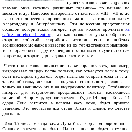
существовали с очень древних
времен: оние касались различных гаданий— по печени, по
звездам и др. Наиболее интересные относятся к VIII—VII в. до
н. э.: это донесения придворных магов и астрологов царям
Асаргаддону и Ашурбанипалу. Эти донесения представляют
большой исторический интерес, где вы можете прочитать
на
сайте md-eksperiment.org
так как позволяют узнать обратную
сторону событий ассирийской истории; если о победах
ассирийских монархов известно из их торжественных надписей,
то о поражениях и других неприятностях можно судить по тем
вопросам, которые цари задавали своим магам.
Часто они касались личных дел царя: спрашивалось, например,
выздоровеет ли царь после болезни, как отнесутся боги к тому,
если наследник престола будет назначен соправителем и т. д.;
таким образом, астрологи получали возможность, влиять не
только на внешнюю, но и на внутреннюю политику. Особенный
интерес для астрономии представляют тексты, касающиеся
затмений. Например, лунное затмение будет 14 адара. Когда 14
адара Луна затмится в первом часу ночи, будет принято
решение. Это несчастье для стран Элама и Сирии, но счастье
для царя.
Или 15 числа месяца элула Луна была видна одновременно с
Солнцем; затмения не было. Царю написано: будет затмение.