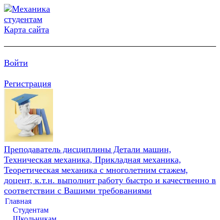
Карта сайта
Войти
Регистрация
Преподаватель дисциплины Детали машин,
Техническая механика, Прикладная механика,
Теоретическая механика с многолетним стажем,
доцент, к.т.н. выполнит работу быстро и качественно в
соответствии с Вашими требованиями
Главная
Студентам
Школьникам