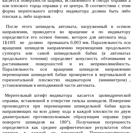
касается поверхности шарика, вставленного в гнездо оправки а
или плоского торца оправки у ее центра. В соответствии с этим
форма мерительного штифта индикатора должна быть либо
плоская а, либо шаровая.
После этого шпиндель автомата, нагруженный в осевом
направлении, приводится во вращение и по индикатору
определяется его осевое биение, которое для автомата мод.
1Б10П не должно превышать 0,003 мм. Параллельность оси
вращения шпинделя направлению перемещения продольного
суппорта или самой шпиндельной бабки (в автоматах
продольного точения) определяет конусность обтачивания и
растачивания поверхностей и их непрямолинейность.
Параллельность оси вращения шпинделя направлению
перемещения шпинделей бабки проверяется в вертикальной и
горизонтальной плоскостях индикатором (миниметром) ,
установленным в неподвижной части автомата.
Мерительный штифт индикатора касается цилиндрической
оправки, вставленной в отверстие гильзы шпинделя. Измерение
производится при перемещении шпиндельной бабки вдоль
направляющих на всю длину хода в каждой плоскости по двум
диаметрально противоположным образующим оправки (при
повороте шпинделя на 180°). Получаемая погрешность
определяется как среднее арифметическое результатов обои
замеров в каждой из плоскостей. Перпендикулярность