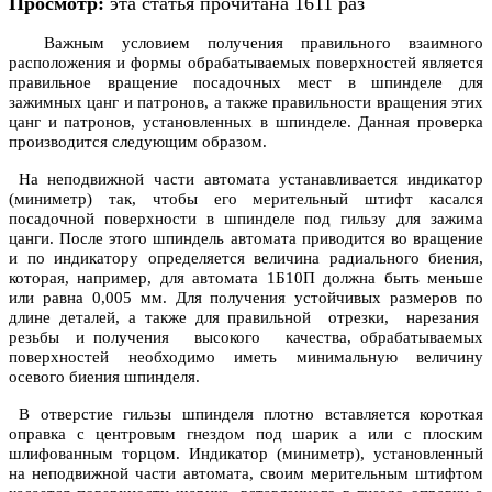
Просмотр:
эта статья прочитана 1611 раз
Важным условием получения правильного взаимного
расположения и формы обрабатываемых поверхностей является
правильное вращение посадочных мест в шпинделе для
зажимных цанг и патронов, а также правильности вращения этих
цанг и патронов, установленных в шпинделе. Данная проверка
производится следующим образом.
На неподвижной части автомата устанавливается индикатор
(миниметр) так, чтобы его мерительный штифт касался
посадочной поверхности в шпинделе под гильзу для зажима
цанги. После этого шпиндель автомата приводится во вращение
и по индикатору определяется величина радиального биения,
которая, например, для автомата 1Б10П должна быть меньше
или равна 0,005 мм. Для получения устойчивых размеров по
длине деталей, а также для правильной отрезки, нарезания
резьбы и получения высокого качества, обрабатываемых
поверхностей необходимо иметь минимальную величину
осевого биения шпинделя.
В отверстие гильзы шпинделя плотно вставляется короткая
оправка с центровым гнездом под шарик а или с плоским
шлифованным торцом. Индикатор (миниметр), установленный
на неподвижной части автомата, своим мерительным штифтом