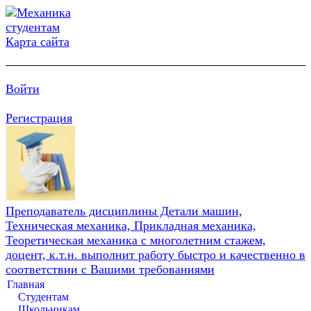
Карта сайта
Войти
Регистрация
Преподаватель дисциплины Детали машин,
Техническая механика, Прикладная механика,
Теоретическая механика с многолетним стажем,
доцент, к.т.н. выполнит работу быстро и качественно в
соответствии с Вашими требованиями
Главная
Студентам
Школьникам