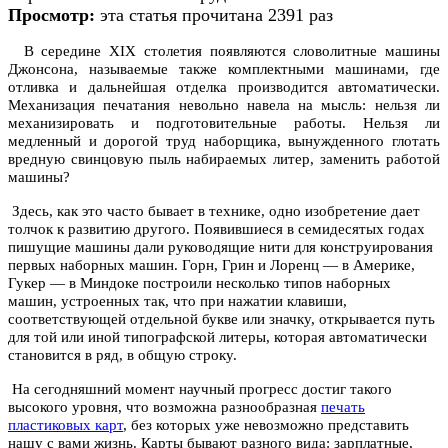
Просмотр:
эта статья прочитана 2391 раз
В середине XIX столетия появляются словолитные машины
Джонсона, называемые также комплектными машинами, где
отливка и дальнейшая отделка производится автоматически.
Механизация печатания невольно навела на мысль: нельзя ли
механизировать и подготовительные работы. Нельзя ли
медленный и дорогой труд наборщика, вынужденного глотать
вредную свинцовую пыль набираемых литер, заменить работой
машины?
Здесь, как это часто бывает в технике, одно изобретение дает
толчок к развитию другого. Появившиеся в семидесятых годах
пишущие машины дали руководящие нити для конструирования
первых наборных машин. Горн, Грин и Лоренц — в Америке,
Гукер — в Миндоке построили несколько типов наборных
машин, устроенных так, что при нажатии клавиши,
соответствующей отдельной букве или значку, открывается путь
для той или иной типографской литеры, которая автоматически
становится в ряд, в общую строку.
На сегодняшний момент научный прогресс достиг такого
высокого уровня, что возможна разнообразная
печать
пластиковых карт
, без которых уже невозможно представить
нашу с вами жизнь. Карты бывают разного вида: зарплатные,