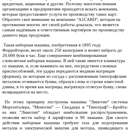
кредитные, акционные и другие. Поэтому многочисленным
организациям и предприятиям приходится искать компании,
которые предоставляют услуги по производству таких карт.
Обратите своё внимание на компанию "A1CARD", которая на
протяжении многих лет своей работы доказала, что является
самым надёжным и ответственным партнёром по производству
данного вида продукции.
Такая наборная машина, изобретенная в 1895 году
Форрейтером, весит около 250 килограмм и может набрать до
20.000 букв в час. Еще совершеннее комбинированная
словолитная наборная машина. В ней также имеется клавиатура
со знаками, и, если нажимать на них, посредством сложных
приспособлений, эти удары передаются медным матрицам
(формам), по которым из сосуда с расплавленным типографским
металлом отливаются буквы, образуя слова и строки известной
длины, в то время как матрицы, вытряхнув отлитую букву, снова
возвращаются на место.
По этому принципу построены машины "Линотип" системы
Моргенталера, "Монотип" — Скеддера и "Типограф"—Бройта:
из них "Линотип" обладает наибольшим распространением,
позволяя вести набор 4 шрифтами и 90 знаками. Для своего
действия наборные машины требуют газа для подогревания
металла и электрической энергии для мотора, приводящего в