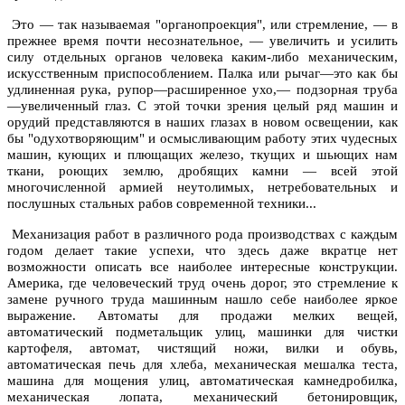
Это — так называемая "органопроекция", или стремление, — в
прежнее время почти несознательное, — увеличить и усилить
силу отдельных органов человека каким-либо механическим,
искусственным приспособлением. Палка или рычаг—это как бы
удлиненная рука, рупор—расширенное ухо,— подзорная труба
—увеличенный глаз. С этой точки зрения целый ряд машин и
орудий представляются в наших глазах в новом освещении, как
бы "одухотворяющим" и осмысливающим работу этих чудесных
машин, кующих и плющащих железо, ткущих и шьющих нам
ткани, роющих землю, дробящих камни — всей этой
многочисленной армией неутолимых, нетребовательных и
послушных стальных рабов современной техники...
Механизация работ в различного рода производствах с каждым
годом делает такие успехи, что здесь даже вкратце нет
возможности описать все наиболее интересные конструкции.
Америка, где человеческий труд очень дорог, это стремление к
замене ручного труда машинным нашло себе наиболее яркое
выражение. Автоматы для продажи мелких вещей,
автоматический подметальщик улиц, машинки для чистки
картофеля, автомат, чистящий ножи, вилки и обувь,
автоматическая печь для хлеба, механическая мешалка теста,
машина для мощения улиц, автоматическая камнедробилка,
механическая лопата, механический бетонировщик,