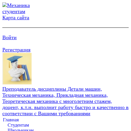
Карта сайта
Войти
Регистрация
Преподаватель дисциплины Детали машин,
Техническая механика, Прикладная механика,
Теоретическая механика с многолетним стажем,
доцент, к.т.н. выполнит работу быстро и качественно в
соответствии с Вашими требованиями
Главная
Студентам
Школьникам