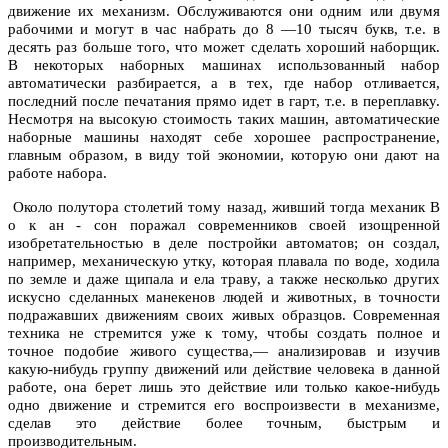
движение их механизм. Обслуживаются они одним или двумя
рабочими и могут в час набрать до 8 —10 тысяч букв, т.е. в
десять раз больше того, что может сделать хороший наборщик.
В некоторых наборных машинах использованный набор
автоматически разбирается, а в тех, где набор отливается,
последний после печатания прямо идет в гарт, т.е. в переплавку.
Несмотря на высокую стоимость таких машин, автоматические
наборные машины находят себе хорошее распространение,
главным образом, в виду той экономии, которую они дают на
работе набора.
Около полутора столетий тому назад, живший тогда механик В
о к ан - сон поражал современников своей изощренной
изобретательностью в деле постройки автоматов; он создал,
например, механическую утку, которая плавала по воде, ходила
по земле и даже щипала и ела траву, а также несколько других
искусно сделанных манекенов людей и животных, в точности
подражавших движениям своих живых образцов. Современная
техника не стремится уже к тому, чтобы создать полное и
точное подобие живого существа,— анализировав и изучив
какую-нибудь группу движений или действие человека в данной
работе, она берет лишь это действие или только какое-нибудь
одно движение и стремится его воспроизвести в механизме,
сделав это действие более точным, быстрым и
производительным.