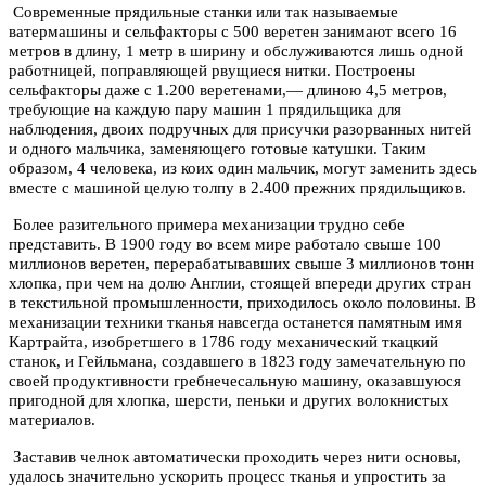
Современные прядильные станки или так называемые
ватермашины и сельфакторы с 500 веретен занимают всего 16
метров в длину, 1 метр в ширину и обслуживаются лишь одной
работницей, поправляющей рвущиеся нитки. Построены
сельфакторы даже с 1.200 веретенами,— длиною 4,5 метров,
требующие на каждую пару машин 1 прядильщика для
наблюдения, двоих подручных для присучки разорванных нитей
и одного мальчика, заменяющего готовые катушки. Таким
образом, 4 человека, из коих один мальчик, могут заменить здесь
вместе с машиной целую толпу в 2.400 прежних прядильщиков.
Более разительного примера механизации трудно себе
представить. В 1900 году во всем мире работало свыше 100
миллионов веретен, перерабатывавших свыше 3 миллионов тонн
хлопка, при чем на долю Англии, стоящей впереди других стран
в текстильной промышленности, приходилось около половины. В
механизации техники тканья навсегда останется памятным имя
Картрайта, изобретшего в 1786 году механический ткацкий
станок, и Гейльмана, создавшего в 1823 году замечательную по
своей продуктивности гребнечесальную машину, оказавшуюся
пригодной для хлопка, шерсти, пеньки и других волокнистых
материалов.
Заставив челнок автоматически проходить через нити основы,
удалось значительно ускорить процесс тканья и упростить за