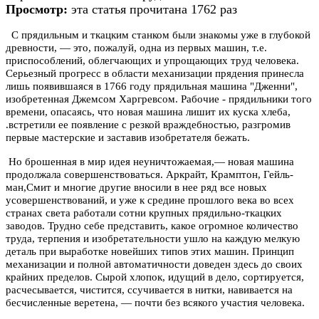
Просмотр:
эта статья прочитана 1762 раз
С прядильным и ткацким станком были знакомы уже в глубокой
древности, — это, пожалуй, одна из первых машин, т.е.
приспособлений, облегчающих и упрощающих труд человека.
Серьезный прогресс в области механизации прядения принесла
лишь появившаяся в 1766 году прядильная машина "Дженни",
изобретенная Джемсом Харгревсом. Рабочие - прядильники того
времени, опасаясь, что новая машина лишит их куска хлеба,
.встретили ее появление с резкой враждебностью, разгромив
первые мастерские и заставив изобретателя бежать.
Но брошенная в мир идея неуничтожаемая,— новая машина
продолжала совершенствоваться. Аркрайт, Крамптон, Гейль-
ман,Смит и многие другие вносили в нее ряд все новых
усовершенствований, и уже к средине прошлого века во всех
странах света работали сотни крупных прядильно-ткацких
заводов. Трудно себе представить, какое огромное количество
труда, терпения и изобретательности ушло на каждую мелкую
деталь при выработке новейших типов этих машин. Принцип
механизации и полной автоматичности доведен здесь до своих
крайних пределов. Сырой хлопок, идущий в дело, сортируется,
расчесывается, чистится, ссучивается в нитки, навивается на
бесчисленные веретена, — почти без всякого участия человека.