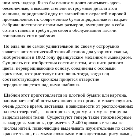
ним весь надзор. Было бы слишком долго описывать здесь
бесконечные, в высшей степени остроумные детали этой
машины, породившей одну из главнейших отраслей мировой
промышленности. Современные бумагопрядильные и ткацкие
фабрики достигают огромных размеров, вмещающие в себя
сотни станков и требуя для своего обслуживания тысячи
лошадиных сил и рабочих.
Но едва ли не самой удивительной по своему остроумию
является автоматический ткацкий станок для узорного тканья,
изобретенный в 1802 году французским механиком Жаккардом.
Сущность его изобретения состоит в том, что нити разного
цвета, перекрещивающие основу, соединены с особыми
крючками, которые тянут нити лишь тогда, когда над
соответствующим крючком придется отверстие
передвигающегося над ними шаблона.
Шаблон этот приготовляется из плотной бумаги или картона,
напоминает собой ноты механического органа и может служить
очень долгое время, заставляя, в зависимости от расположенных
на нем отверстий, — повторяться одному и тому же узору на
выделываемой ткани. Существуют теперь такие тонконаборные
жаккардовы машины, где имеется 2.400 крючков с таким же
числом нитей, позволяющие выделывать изумительные по своей
красоте ткани, с самыми сложными многоцветными рисунками,