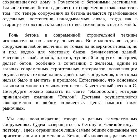
сохранившемуся дому в Рочестере с бетонными лестницами.
Главное отличие бетона древнего от современного заключается в
том, что теперь сооружения из бетона делаются трамбованием
отдельных, постепенно накладываемых слоев, тогда как в
старину его плотность зависела от веса входящих в него камней.
Роль бетона в современной строительной технике
исключительна по своему значению. Возможность возводить
сооружения любой величины не только на поверхности земли, но
и под водою для мостовых быков, фундаментов зданий,
массивных свай, молов, плотин, туннелей и других построек,
делает бетон, особенно в сочетании; с железом, одним из
главных современных строительных материалов, позволяющим
осуществить технике наших дней такие сооружения, о которых
нельзя было и мечтать в прошлом. Естественно, что основным
главным компонентом является песок. Качественный песок в С-
Петербурге можно заказать
на сайте
"etalonooo.ru", который
принадлежит
компании "Эталон". Доставка осуществляется
своевременно в любом количестве. Цены намного ниже
рыночных.
Мы еще неоднократно, говоря о разных замечательных
сооружениях, будем возвращаться к бетону и железобетону,—
поэтому , здесь ограничимся лишь самым общим описанием его
приготовления и применения. Бетон, обыкновенно, различается