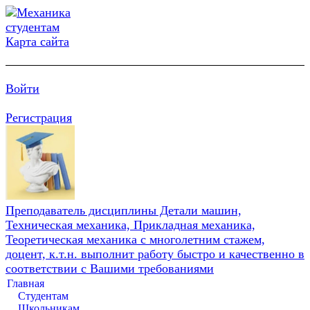
Карта сайта
Войти
Регистрация
Преподаватель дисциплины Детали машин,
Техническая механика, Прикладная механика,
Теоретическая механика с многолетним стажем,
доцент, к.т.н. выполнит работу быстро и качественно в
соответствии с Вашими требованиями
Главная
Студентам
Школьникам