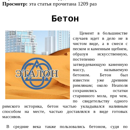
Просмотр:
эта статья прочитана 1209 раз
Бетон
Цемент в большинстве
случаев идет в дело не в
чистом виде, а в смеси с
песком и каменным щебнем,
образуя искусственную,
постепенно
затвердевающую каменную
массу, называемую
бетоном. Бетон был
известен уже древним
римлянам; около Неаполя
сохранились остатки
старинного мола, при чем,
по свидетельству одного
римского историка, бетон частью укладывался наливным
способом на месте, частью доставлялся в виде готовых
массивов.
В средние века также пользовались бетоном, судя по