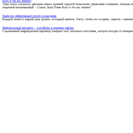
Кого и что вы любите?
Этим летом усилилось давление новых уровней скрытой технологии управления сознанием, которая н
секретной космонавтикой. - Статья Лизы Ренее Кого и что вы любите?
Наиболее эффективный способ охлаждения
Каждый любит в жаркий день выпить холодный напиток. Часто, чтобы его остудить, емкость с напитко
Инфракрасный пирометр – устройство и принцип работы
Современный инфракрасный пирометр измеряет силу теплового излучения, которое исходит от измеряем