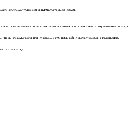
мастера перекрывают бетонными или железобетонными плитами.
т участия в жизни малыша, не хочет выплачивать алименты и есть хоть какое-то документальное подтвер
, что не последуют санкции от поисковых систем и ваш сайт не потеряет позиции с посетителями.
ньшего к большему.