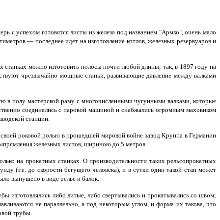
рь с успехом готовятся листы из железа под названием "Армко", очень мало
тиметров — последнее идет на изготовление котлов, железных резервуаров и
 станках можно изготовить полосы почти любой длины; так, в 1897 году на
ществуют чрезвычайно мощные станки, развивающие давление между валками
ую в полу мастерской раму с многочисленными чугунными валками, которые
ственно соединялись с паровой машиной и снабжались огромным маховиком
аводской станции.
й своей роковой ролью в прошедшей мировой войне завод Круппа в Германии
 выпрямления железных листов, шириною до 5 метров.
только на прокатных станках. О производительности таких рельсопрокатных
нду (т.е. до скорости бегущего человека), и в сутки один такой стан может
ыло выпущено в виде рельс и балок.
бы изготовлялись либо литые, либо свертывались и прокатывались со швом;
вливаются не параллельно, а под некоторым углом, и форма их такова, что
овой трубы.