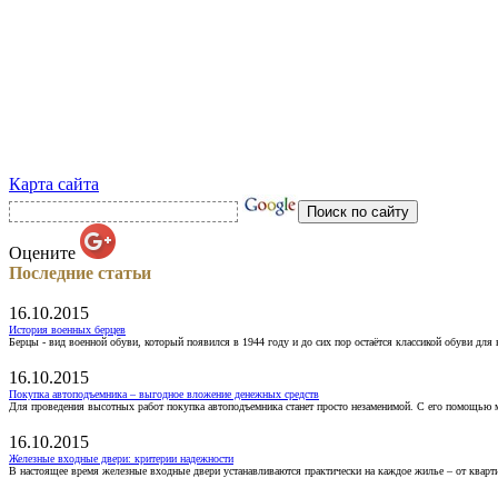
Карта сайта
Оцените
Последние статьи
16.10.2015
История военных берцев
Берцы - вид военной обуви, который появился в 1944 году и до сих пор остаётся классикой обуви для
16.10.2015
Покупка автоподъемника – выгодное вложение денежных средств
Для проведения высотных работ покупка автоподъемника станет просто незаменимой. С его помощью 
16.10.2015
Железные входные двери: критерии надежности
В настоящее время железные входные двери устанавливаются практически на каждое жилье – от кварт