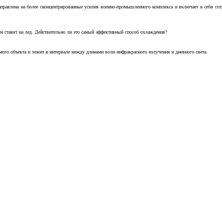
аправлена на более сконцентрированные усилия военно-промышленного комплекса и включает в себя с
м ставят на лед. Действительно ли это самый эффективный способ охлаждения?
ого объекта и лежит в интервале между длинами волн инфракрасного излучения и дневного света.