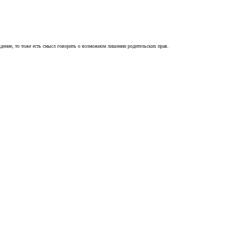
ждение, то тоже есть смысл говорить о возможном лишении родительских прав.