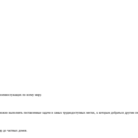
 военнослужащих по всему миру.
можно выполнять поставленные задачи в самых труднодоступных местах, к которым добраться другим с
ир до частных домов.