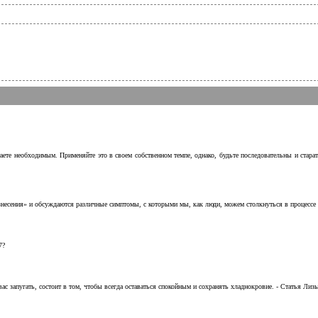
аете необходимым. Применяйте это в своем собственном темпе, однако, будьте последовательны и стара
несения» и обсуждаются различные симптомы, с которыми мы, как люди, можем столкнуться в процессе н
7?
с запугать, состоит в том, чтобы всегда оставаться спокойным и сохранять хладнокровие. - Статья Лизы 