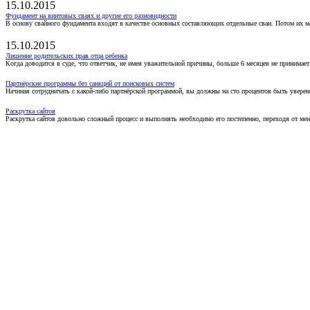
15.10.2015
Фундамент на винтовых сваях и другие его разновидности
В основу свайного фундамента входят в качестве основных составляющих отдельные сваи. Потом их 
15.10.2015
Лишение родительских прав отца ребенка
Когда доводится в суде, что ответчик, не имея уважительной причины, больше 6 месяцев не принимае
Партнёрские программы без санкций от поисковых систем
Начиная сотрудничать с какой-либо партнёрской программой, вы должны на сто процентов быть уверены
Раскрутка сайтов
Раскрутка сайтов довольно сложный процесс и выполнять необходимо его постепенно, переходя от ме