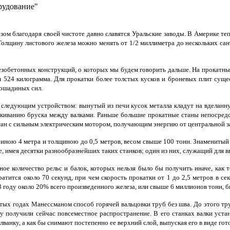
рудование"
ом благодаря своей чистоте давно славятся Уральские заводы. В Америке тепе
олщину листового железа можно менять от 1/2 миллиметра до нескольких сан
езобетонных конструкций, о которых мы будем говорить дальше. На прокатных
ом 524 килограмма. Для прокатки более толстых кусков и броневых плит су
лошадиных сил.
 следующим устройством: вынутый из печи кусок металла кладут на вделанн
алкиванию бруска между валками. Раньше большие прокатные станы непосред
тан с сильным электрическим мотором, получающим энергию от центральной з
ириною 4 метра и толщиною до 0,5 метров, весом свыше 100 тонн. Знамениты
е, имея десятки разнообразнейших таких станков; один из них, служащий для
е количество рельс и балок, которых нельзя было бы получить иначе, как 
тится около 70 секунд, при чем скорость прокатки от 1 до 2,5 метров в секу
 году около 20% всего произведенного железа, или свыше 6 миллионов тонн, б
ых годах Манессманом способ горячей вальцовки труб без шва. До этого тру
олучили сейчас повсеместное распространение. В его станках валки устана
ванку, а как бы снимают постепенно ее верхний слой, выпуская его в виде гот