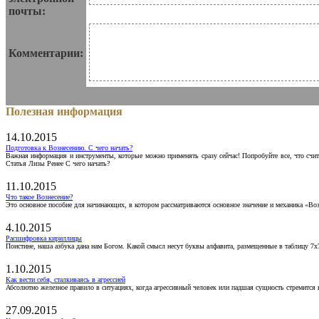
почты:
Комментарии:
Полезная информация
14.10.2015
Подготовка к Вознесению. С чего начать?
Важная информация и инструменты, которые можно применять сразу сейчас! Попробуйте все, что счит
Статья Лизы Ренее С чего начать?
11.10.2015
Что такое Вознесение?
Это основное пособие для начинающих, в котором рассматриваются основное значение и механика «Воз
4.10.2015
Расшифровка кириллицы
Поистине, наша азбука дана нам Богом. Какой смысл несут буквы алфавита, размещенные в таблицу 7х
1.10.2015
Как вести себя, сталкиваясь в агрессией
Абсолютно железное правило в ситуациях, когда агрессивный человек или падшая сущность стремится ва
27.09.2015