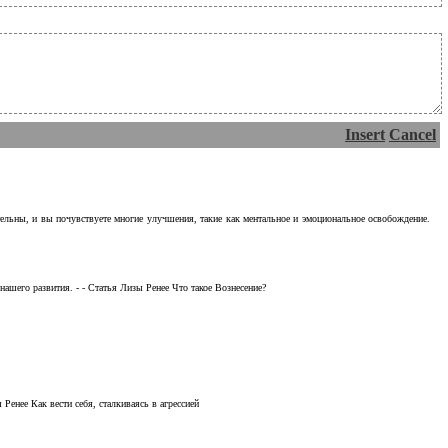
Insert
Cancel
тельны, и вы почувствуете многие улучшения, такие как ментальное и эмоциональное освобождение.
ашего развития. - - Статья Лизы Ренее Что такое Вознесение?
Ренее Как вести себя, сталкиваясь в агрессией