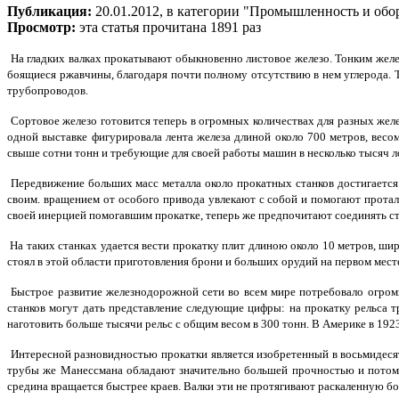
Публикация:
20.01.2012, в категории "Промышленность и обо
Просмотр:
эта статья прочитана 1891 раз
На гладких валках прокатывают обыкновенно листовое железо. Тонким желез
боящиеся ржавчины, благодаря почти полному отсутствию в нем углерода. Т
трубопроводов.
Сортовое железо готовится теперь в огромных количествах для разных жел
одной выставке фигурировала лента железа длиной около 700 метров, вес
свыше сотни тонн и требующие для своей работы машин в несколько тысяч 
Передвижение больших масс металла около прокатных станков достигается
своим. вращением от особого привода увлекают с собой и помогают прот
своей инерцией помогавшим прокатке, теперь же предпочитают соединять с
На таких станках удается вести прокатку плит длиною около 10 метров, ш
стоял в этой области приготовления брони и больших орудий на первом мест
Быстрое развитие железнодорожной сети во всем мире потребовало огромно
станков могут дать представление следующие цифры: на прокатку рельса тра
наготовить больше тысячи рельс с общим весом в 300 тонн. В Америке в 1923
Интересной разновидностью прокатки является изобретенный в восьмидесят
трубы же Манессмана обладают значительно большей прочностью и потому п
средина вращается быстрее краев. Валки эти не протягивают раскаленную бол