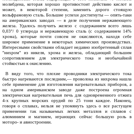
молибдена, которая хорошо противостоит действию кислот и
может, в некоторой степени, заменить дорого стоящую
вольфрамовую сталь. Большие успехи достигнуты — опять-таки
на американских заводах — в деле получения нержавеющего
железа. Удалось получить железо с содержанием всего лишь
0,03°/ 0 углерода и нержавеющую сталь (с содержанием 14%
хрома), которые почти совсем не окисляются, находя себе
широкое применение в некоторых химических производствах.
Интересными свойствами обладает недавно изобретенный сплав
"нихром" из никеля, хрома и железа, обладающий большим
сопротивлением для электрического тока и необычайной
стойкостью к окислению.
В виду того, что плохие проводники электрического тока
быстро нагреваются последним,— проволока из нихрома нашла
себе применение для изготовления нагревательных приборов, а
на одном американском заводе даже построена огромная
электрическая нагревательная печь для одновременного отжига
4-х крупных морских орудий по 25 тонн каждое. Наконец,
говоря о сплавах, нельзя не упомянуть здесь о все растущем
применении так называемых легких металлов и сплавов с
алюминием и магнием, играющих сейчас большую роль в
моторо- и авиостроении.