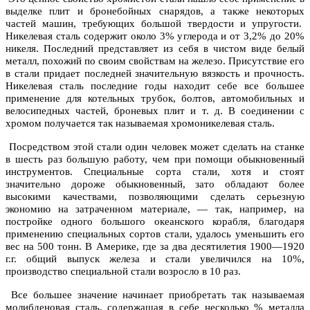
выделке плит и бронебойных снарядов, а также некоторых
частей машин, требующих большой твердости и упругости.
Никелевая сталь содержит около 3% углерода и от 3,2% до 20%
никеля. Последний представляет из себя в чистом виде белый
металл, похожий по своим свойствам на железо. Присутствие его
в стали придает последней значительную вязкость и прочность.
Никелевая сталь последние годы находит себе все большее
применение для котельных трубок, болтов, автомобильных и
велосипедных частей, броневых плит и т. д. В соединении с
хромом получается так называемая хромоникелевая сталь.
Посредством этой стали один человек может сделать на станке
в шесть раз большую работу, чем при помощи обыкновенный
инструментов. Специальные сорта стали, хотя и стоят
значительно дороже обыкновенный, зато обладают более
высокими качествами, позволяющими сделать серьезную
экономию на затраченном материале, — так, например, на
постройке одного большого океанского корабля, благодаря
применению специальных сортов стали, удалось уменьшить его
вес на 500 тонн. В Америке, где за два десятилетия 1900—1920
г.г. общий выпуск железа и стали увеличился на 10%,
производство специальной стали возросло в 10 раз.
Все большее значение начинает приобретать так называемая
молибденовая сталь, содержащая в себе несколько % металла