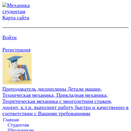
Карта сайта
Войти
Регистрация
Преподаватель дисциплины Детали машин,
Техническая механика, Прикладная механика,
Теоретическая механика с многолетним стажем,
доцент, к.т.н. выполнит работу быстро и качественно в
соответствии с Вашими требованиями
Главная
Студентам
Школьникам