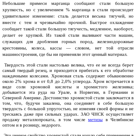
Небольшие примеси марганца сообщают стали большую
хрупкость, но с увеличением % марганца в стали происходит
удивительное изменение: сталь делается весьма тягучей, но
вместе с тем и чрезвычайно прочной. Быстрое охлаждение
сообщает такой стали большую тягучесть, медленное, наоборот,
делает ее хрупкой. Из такой стали выливают части машин,
служащих для дробления горных пород, железнодорожные
крестовины, колеса, кассы — словом, нет той отрасли
машиностроения, где бы ни применяли этот ценный материал.
Твердость этой стали настолько велика, что ее не всегда берет
самый твердый резец, и приходится прибегать к его обработке
наждачными колесами. Хромовая сталь содержит обыкновенно
около 2% хрома и от 0,8 до 2,0% углерода. Хром встречается в
виде соли хромовой кислоты и хромистого железняка;
добывается эта руда на Урале, в Норвегии, в Германии и
Северной Америке. Достоинство хромистой стали заключается в
том, что, будучи закалена, она соединяет в себе большую
твердость с большой упругостью, не изменяя своей формы и не
трескаясь даже при сильных ударах. ЗАО ЧНСК осуществляет
продажу металлопроката, в том числе
метизы
в Челябинске
оптом и в розницу, недорого.
Это ценное свойство хромистой стали нашло себе применение в