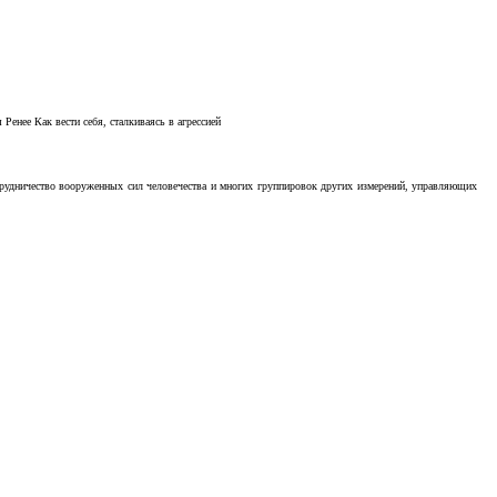
Ренее Как вести себя, сталкиваясь в агрессией
отрудничество вооруженных сил человечества и многих группировок других измерений, управляющих