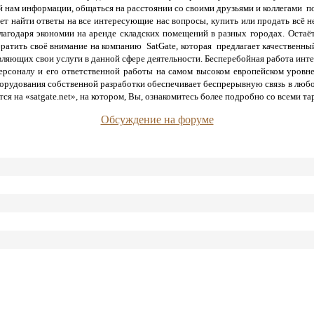
 нам информации, общаться на расстоянии со своими друзьями и коллегами по 
ет найти ответы на все интересующие нас вопросы, купить или продать всё 
агодаря экономии на аренде складских помещений в разных городах.
Остаё
братить своё внимание на компанию SatGate, которая предлагает качественн
вляющих свои услуги в данной сфере деятельности. Бесперебойная работа инт
рсоналу и его ответственной работы на самом высоком европейском уровне
орудования собственной разработки обеспечивает беспрерывную связь в люб
ся на «satgate.net», на котором, Вы, ознакомитесь более подробно со всем
Обсуждение на форуме