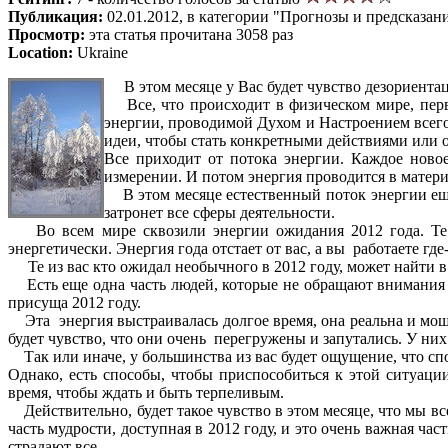
Публикация:
02.01.2012, в категории "Прогнозы и предсказан
Просмотр:
эта статья прочитана 3058 раз
Location:
Ukraine
В этом месяце у Вас будет чувство дезориентац
Все, что происходит в физическом мире, перво
энергии, проводимой Духом и Настроением всего
идеи, чтобы стать конкретными действиями или о
Все приходит от потока энергии. Каждое ново
измерении. И потом энергия проводится в матери
В этом месяце естественный поток энергии еще 
затронет все сферы деятельности.
Во всем мире сквозили энергии ожидания 2012 года. Те из
энергетически. Энергия года отстает от вас, а вы работаете где
Те из вас кто ожидал необычного в 2012 году, может найти в 
Есть еще одна часть людей, которые не обращают внимания и 
присуща 2012 году.
Эта энергия выстраивалась долгое время, она реальна и мощн
будет чувство, что они очень перегружены и запутались. У них
Так или иначе, у большинства из вас будет ощущение, что спо
Однако, есть способы, чтобы приспособиться к этой ситуаци
время, чтобы ждать и быть терпеливым.
Действительно, будет такое чувство в этом месяце, что мы вс
часть мудрости, доступная в 2012 году, и это очень важная ча
страдают все.