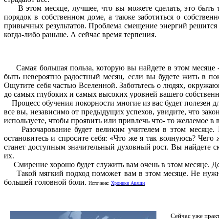
В этом месяце, лучшее, что вы можете сделать, это быть т
порядок в собственном доме, а также заботиться о собствен
привычных результатов. Проблема смещение энергий решится в
когда-либо раньше. А сейчас время терпения.
Самая большая польза, которую вы найдете в этом месяце - в
быть невероятно радостный месяц, если вы будете жить в по
Ощутите себя частью Вселенной. Заботьтесь о людях, окружающ
до самых глубоких и самых высоких уровней вашего собственн
Процесс обучения покорности многие из вас будет полезен дл
все вы, независимо от предыдущих успехов, увидите, что зако
используете, чтобы проявить или привлечь что- то желаемое 
Разочарование будет великим учителем в этом месяце. Есл
остановитесь и спросите себя: «Что же я так волнуюсь? Чего
станет доступным значительный духовный рост. Вы найдете с
их.
Смирение хорошо будет служить вам очень в этом месяце. Дела
Такой мягкий подход поможет вам в этом месяце. Не нужно зл
большей головной боли.
Источник:
Хроники Акаши
Сейчас уже прак