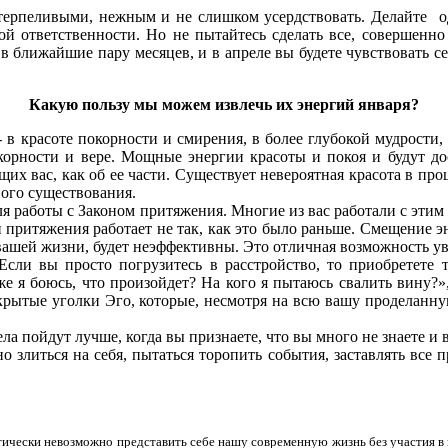
ерпеливыми, нежным и не слишком усердствовать. Делайте оди
ной ответственности. Но не пытайтесь сделать все, совершенн
 ближайшие пару месяцев, и в апреле вы будете чувствовать се
Какую пользу мы можем извлечь их энергий января?
 красоте покорности и смирения, в более глубокой мудрости, к
корности и вере. Мощные энергии красоты и покоя и будут до
их вас, как об ее части. Существует невероятная красота в про
ого существования.
я работы с Законом притяжения. Многие из вас работали с этим 
н притяжения работает не так, как это было раньше. Смещение э
в вашей жизни, будет неэффективны. Это отличная возможность у
и вы просто погрузитесь в расстройство, то приобретете то
 же я боюсь, что произойдет? На кого я пытаюсь свалить вину?
крытые уголки Эго, которые, несмотря на всю вашу проделанную
 пойдут лучше, когда вы признаете, что вы много не знаете и 
иться на себя, пытаться торопить события, заставлять все про
тически невозможно представить себе нашу современную жизнь без участия в 