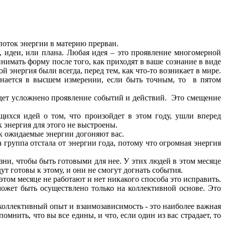
поток энергии в материю прерван.
, идеи, или плана. Любая идея – это проявление многомерной
мать форму после того, как приходят в ваше сознание в виде
энергия были всегда, перед тем, как что-то возникает в мире.
чинается в высшем измерении, если быть точным, то в пятом
будет усложнено проявление событий и действий. Это смещение
ихся идей о том, что произойдет в этом году, ушли вперед
ак энергия для этого не выстроены.
ак ожидаемые энергии догоняют вас.
группа отстала от энергии года, потому что огромная энергия
ни, чтобы быть готовыми для нее. У этих людей в этом месяце
ут готовы к этому, и они не смогут догнать события.
том месяце не работают и нет никакого способа это исправить.
может быть осуществлено только на коллективной основе. Это
 коллективный опыт и взаимозависимость - это наиболее важная
мнить, что вы все едины, и что, если один из вас страдает, то