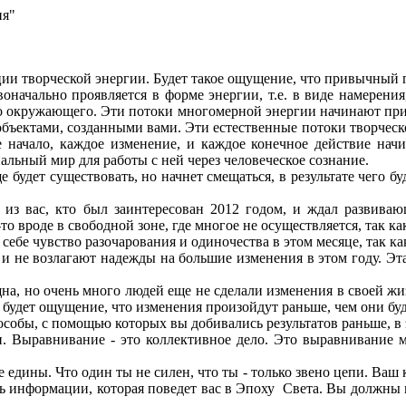
ия"
ии творческой энергии. Будет такое ощущение, что привычный 
начально проявляется в форме энергии, т.е. в виде намерения
 окружающего. Эти потоки многомерной энергии начинают прини
бъектами, созданными вами. Эти естественные потоки творческой 
е начало, каждое изменение, и каждое конечное действие на
альный мир для работы с ней через человеческое сознание.
будет существовать, но начнет смещаться, в результате чего 
 вас, кто был заинтересован 2012 годом, и ждал развивающ
-то вроде в свободной зоне, где многое не осуществляется, так к
себе чувство разочарования и одиночества в этом месяце, так к
не возлагают надежды на большие изменения в этом году. Эта 
а, но очень много людей еще не сделали изменения в своей жиз
 будет ощущение, что изменения произойдут раньше, чем они буд
собы, с помощью которых вы добивались результатов раньше, в э
и. Выравнивание - это коллективное дело. Это выравнивание 
е едины. Что один ты не силен, что ты - только звено цепи. Ваш
сть информации, которая поведет вас в Эпоху Света. Вы должны по