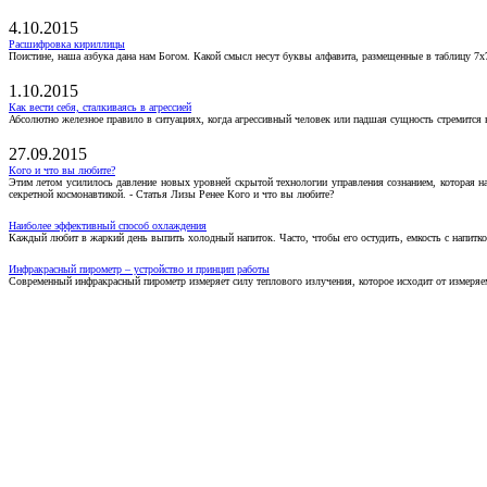
4.10.2015
Расшифровка кириллицы
Поистине, наша азбука дана нам Богом. Какой смысл несут буквы алфавита, размещенные в таблицу 7х
1.10.2015
Как вести себя, сталкиваясь в агрессией
Абсолютно железное правило в ситуациях, когда агрессивный человек или падшая сущность стремится ва
27.09.2015
Кого и что вы любите?
Этим летом усилилось давление новых уровней скрытой технологии управления сознанием, которая н
секретной космонавтикой. - Статья Лизы Ренее Кого и что вы любите?
Наиболее эффективный способ охлаждения
Каждый любит в жаркий день выпить холодный напиток. Часто, чтобы его остудить, емкость с напитко
Инфракрасный пирометр – устройство и принцип работы
Современный инфракрасный пирометр измеряет силу теплового излучения, которое исходит от измеряем