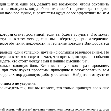
н шаг за один раз, делайте все возможное, чтобы сохранить
о и не волнуюсь, когда обычные способы ведения дел не дают
бя намного лучше, и результаты будут более эффективным, чем
оторая станет доступной, если вы будете уступать. Это может
ступны в этом месяце, если вы выберете доверие и терпение.
цессе обучения покорности, и терпение позволит Вам добраться
раньше, одни успешно, другие - с большим разочарованием. Но
нергии в этом месяце означает, что приемы, которые вы обычно
видеть, что стоит между вами и вашим Высшим "Я".
лько головную боль. Если вы, почувствовав разочарование,
», при этом изучая проблемы, приведшие к разочарованию, вам
 до сих пор духовную работу, остались. Найдите и отпустите
во много не уверенны.
исходить так, как вы желаете, это только приведет вас к еще
ней всемирной сетевой паутины – интернета, позволяющего получать доступ