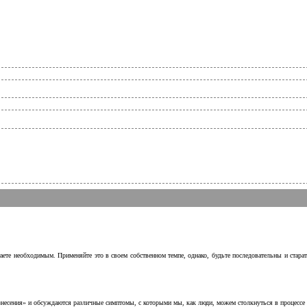
аете необходимым. Применяйте это в своем собственном темпе, однако, будьте последовательны и стара
несения» и обсуждаются различные симптомы, с которыми мы, как люди, можем столкнуться в процессе н