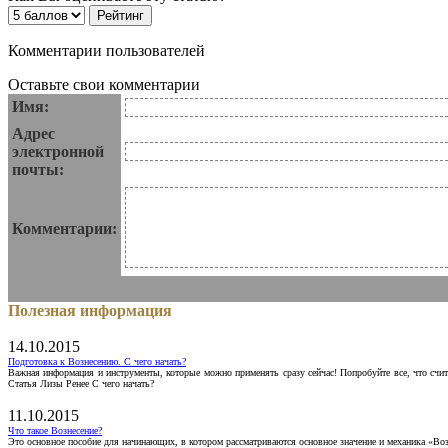
Комментарии пользователей
Оставьте свои комментарии
Имя:
Адрес
электронной
почты:
Комментарии:
Полезная информация
14.10.2015
Подготовка к Вознесению. С чего начать?
Важная информация и инструменты, которые можно применять сразу сейчас! Попробуйте все, что счит
Статья Лизы Ренее С чего начать?
11.10.2015
Что такое Вознесение?
Это основное пособие для начинающих, в котором рассматриваются основное значение и механика «Воз