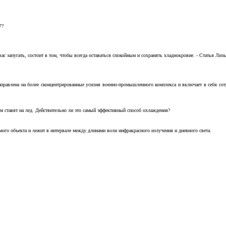
7?
с запугать, состоит в том, чтобы всегда оставаться спокойным и сохранять хладнокровие. - Статья Лизы 
аправлена на более сконцентрированные усилия военно-промышленного комплекса и включает в себя с
м ставят на лед. Действительно ли это самый эффективный способ охлаждения?
ого объекта и лежит в интервале между длинами волн инфракрасного излучения и дневного света.