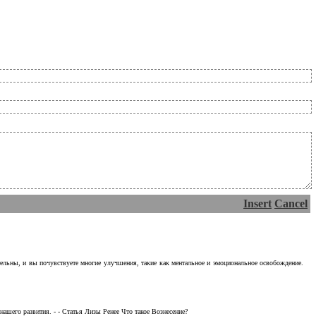
Insert
Cancel
тельны, и вы почувствуете многие улучшения, такие как ментальное и эмоциональное освобождение.
ашего развития. - - Статья Лизы Ренее Что такое Вознесение?