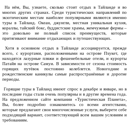
На нём, Вы, узнаете,
сколько стоит отдых в Тайланде
и во
многих других странах. Среди туристических направлений по
экзотическим местам наиболее популярными являются именно
туры в Тайланд. Океан, джунгли, местная уникальная кухня,
кораллы, тайский бокс, буддистские храмы, жемчужные фермы –
это довольно не полный список преимуществ, которые
притягивают внимание отдыхающих и путешествующих.
Хотя в основном отдых в Тайланде ассоциируется, прежде
всего, с курортами, расположенными на острове Пхукет, где
находятся лазурные пляжи и фешенебельные отели, и курорты
Патайя на острове Самуи. В зависимости от сезона стоимость
горящих путёвок постоянно колеблется. Новогодние и
рождественские каникулы самые распространённые и дорогие
периоды.
Горящие туры в Тайланд имеют спрос в декабре и январе, но в
последние годы стали очень популярны и в другие времена года.
На предложенном сайте компании «
Туристическая Планета»,
Вы, более подробно ознакомитесь со всеми агентствами,
которые предлагают свои многочисленные услуги, выберете себе
подходящий вариант, соответствующий всем вашим условиям и
требованиям.