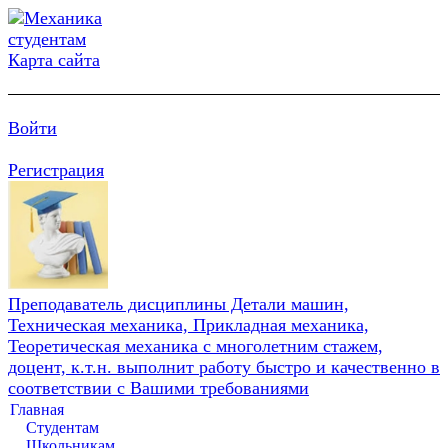
Карта сайта
Войти
Регистрация
Преподаватель дисциплины Детали машин,
Техническая механика, Прикладная механика,
Теоретическая механика с многолетним стажем,
доцент, к.т.н. выполнит работу быстро и качественно в
соответствии с Вашими требованиями
Главная
Студентам
Школьникам