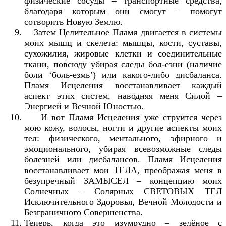
физические сосуды – транспортные средства,
благодаря которым они смогут – помогут
сотворить Новую Землю.
Затем Целительное Пламя двигается в системы
моих мышц и скелета: мышцы, кости, суставы,
сухожилия, жировые клетки и соединительные
ткани, повсюду убирая следы бол-езни (наличие
боли ‘боль-езмь’) или какого-либо дисбаланса.
Пламя Исцеления восстанавливает каждый
аспект этих систем, наводняя меня Силой –
Энергией и Вечной Юностью.
И вот Пламя Исцеления уже струится через
мою кожу, волосы, ногти и другие аспекты моих
тел: физического, ментального, эфирного и
эмоционального, убирая всевозможные следы
болезней или дисбалансов. Пламя Исцеления
восстанавливает мои ТЕЛА, преображая меня в
безупречный ЗАМЫСЕЛ – концепцию моих
Солнечных – Солярных СВЕТОВЫХ ТЕЛ
Исключительного Здоровья, Вечной Молодости и
Безграничного Совершенства.
Теперь, когда это изумрудно – зелёное с