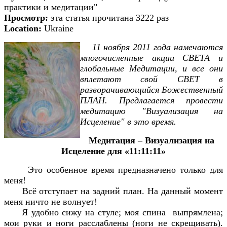
практики и медитации"
Просмотр:
эта статья прочитана 3222 раз
Location:
Ukraine
1
1 ноября 2011 года намечаются
многочисленные акции СВЕТА и
глобальные Медитации, и все они
вплетают свой СВЕТ в
разворачивающийся Божественный
ПЛАН. Предлагается провести
медитацию "Визуализация на
Исцеление" в это время.
Медитация – Визуализация на
Исцеление для «11:11:11»
Это особенное время предназначено только для
меня!
Всё отступает на задний план. На данный момент
меня ничто не волнует!
Я удобно сижу на стуле; моя спина выпрямлена;
мои руки и ноги расслаблены (ноги не скрещивать).