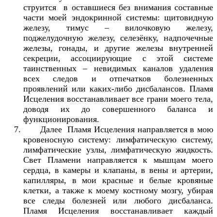
струится в оставшиеся без внимания составные
части моей эндокринной системы: щитовидную
железу, тимус – вилочковую железу,
поджелудочную железу, селезёнку, надпочечные
железы, гонады, и другие железы внутренней
секреции, ассоциирующие с этой системе
таинственных – невидимых каналов удаления
всех следов и отпечатков болезненных
проявлений или каких-либо дисбалансов. Пламя
Исцеления восстанавливает все грани моего тела,
доводя их до совершенного баланса и
функционирования.
Далее Пламя Исцеления направляется в мою
кровеносную систему: лимфатическую систему,
лимфатические узлы, лимфатическую жидкость.
Свет Пламени направляется к мышцам моего
сердца, в камеры и клапаны, в вены и артерии,
капилляры, в мои красные и белые кровяные
клетки, а также к моему костному мозгу, убирая
все следы болезней или любого дисбаланса.
Пламя Исцеления восстанавливает каждый