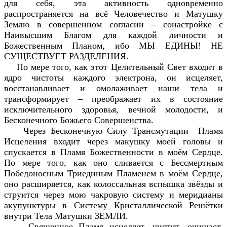
для себя, эта активность одновременно
распространяется на всё Человечество и Матушку
Землю в совершенном согласии – сонастройке с
Наивысшим Благом для каждой личности и
Божественным Планом, ибо МЫ ЕДИНЫ! НЕ
СУЩЕСТВУЕТ РАЗДЕЛЕНИЯ.
По мере того, как этот Целительный Свет входит в
ядро чистоты каждого электрона, он исцеляет,
восстанавливает и омолаживает наши тела и
трансформирует – преображает их в состояние
исключительного здоровья, вечной молодости, и
Бесконечного Божьего Совершенства.
Через Бесконечную Силу Трансмутации Пламя
Исцеления входит через макушку моей головы и
спускается в Пламя Божественности в моём Сердце.
По мере того, как оно сливается с Бессмертным
Победоносным Триединым Пламенем в моём Сердце,
оно расширяется, как колоссальная вспышка звёзды и
струится через мою чакровую систему и меридианы
акупунктуры в Систему Кристаллической Решётки
внутри Тела Матушки ЗЕМЛИ.
Священное Пламя исцеляет, чистит, очищает,