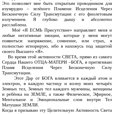
Это позволяет мне быть открытым проводником для
изумрудно – зелёного Пламени Исцеления Через
Бесконечную Силу Трансмутации с его фиолетовым
излучением. Я глубоко дышу и абсолютно
расслаблена.
Моё «Я ЕСМЬ Присутствие» направляет меня и
любые негативные эмоции, которые у меня могут
появиться: напряжение, сомнение, или страх, я
полностью игнорирую, ибо я нахожусь под защитой
своего Высшего «Я».
Во время этой активности СВЕТА, прямо из самого
Сердца Нашего ОТЦА-МАТЕРИ –БОГА, я притягиваю
Пламя Исцеления Через Бесконечную Силу
Трансмутации.
Этот Дар от БОГА вливается в каждый атом и
электрон, в каждую частицу и волну моих четырёх
Земных тел, Земных тел каждого мужчины, женщины
и ребёнка на ЗЕМЛЕ, а также Физическое, Эфирное,
Ментальное и Эмоциональные слои внутри Тел
Матушки ЗЕМЛИ.
Когда я призываю эту Целительную Активность Света