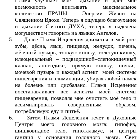
Пламя улучшает моё дыхание и даёт мне
возможность впитывать максимальное
количество ПРАНЫ – Энергии Жизни на
Священном Вдохе. Теперь я ощущаю благоухание
и дыхание Святого ДУХА; теперь я наделена
могуществом говорить на языках Ангелов.
Далее Пламя Исцеления движется в мой рот:
зубы, дёсна, язык, пищевод, желудок, печень,
жёлчный пузырь, тонкую кишку, толстую кишку,
илеоцекальный – подвздошной–слепокишечный
клапан, аппендикс, прямую кишку, почки,
мочевой пузырь и каждый аспект моей системы
пищеварения и элиминации, убирая любой намёк
на болезнь или дисбаланс. Пламя Исцеления
восстанавливает все аспекты моей системы
пищеварения, позволяя мне очистить моё тело и
ассимилировать совершенным образом,
потребляемую еду и питьё.
Затем Пламя Исцеления течёт в Духовные
Центры моего головного мозга: гипофиз,
шишковидное тело, гипоталамус, и центры
ганглия у основания головного мозга. Свет