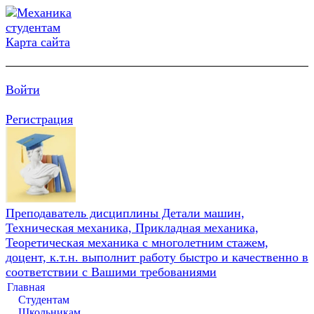
Карта сайта
Войти
Регистрация
Преподаватель дисциплины Детали машин,
Техническая механика, Прикладная механика,
Теоретическая механика с многолетним стажем,
доцент, к.т.н. выполнит работу быстро и качественно в
соответствии с Вашими требованиями
Главная
Студентам
Школьникам