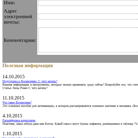
Имя:
Адрес
электронной
почты:
Комментарии:
Полезная информация
14.10.2015
Подготовка к Вознесению. С чего начать?
Важная информация и инструменты, которые можно применять сразу сейчас! Попробуйте все, что счит
Статья Лизы Ренее С чего начать?
11.10.2015
Что такое Вознесение?
Это основное пособие для начинающих, в котором рассматриваются основное значение и механика «Воз
4.10.2015
Расшифровка кириллицы
Поистине, наша азбука дана нам Богом. Какой смысл несут буквы алфавита, размещенные в таблицу 7х
1.10.2015