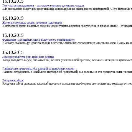
16.10.2015
Покупка автоподъемника – выгодное вложение денежных средств
Для проведения высотных работ покупка автоподъемника станет просто незаменимой. С его помощью 
16.10.2015
Железные входные двери: критерии надежности
В настоящее время железные входные двери устанавливаются практически на каждое жилье – от кварт
15.10.2015
Фундамент на винтовых сваях и другие его разновидности
В основу свайного фундамента входят в качестве основных составляющих отдельные сваи. Потом их 
15.10.2015
Лишение родительских прав отца ребенка
Когда доводится в суде, что ответчик, не имея уважительной причины, больше 6 месяцев не принимае
Партнёрские программы без санкций от поисковых систем
Начиная сотрудничать с какой-либо партнёрской программой, вы должны на сто процентов быть уверены
Раскрутка сайтов
Раскрутка сайтов довольно сложный процесс и выполнять необходимо его постепенно, переходя от ме