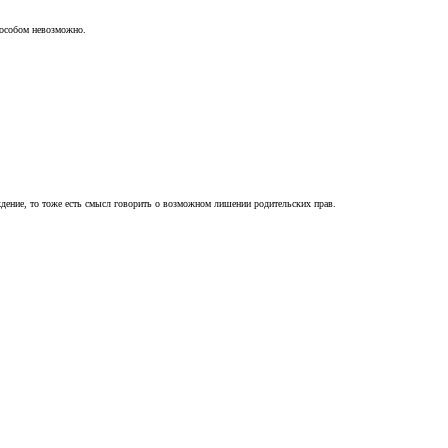
пособом невозможно.
ждение, то тоже есть смысл говорить о возможном лишении родительских прав.