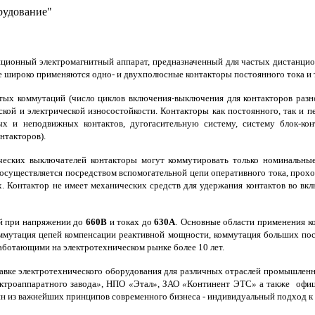
рудование"
ионный электромагнитный аппарат, предназначенный для частых дистанцио
 широко применяются одно- и двухполюсные контакторы постоянного тока и 
тых коммутаций (число циклов включения-выключения для контакторов разн
кой и электрической износостойкости. Контакторы как постоянного, так и п
 и неподвижных контактов, дугогасительную систему, систему блок-кон
нтакторов).
еских выключателей контакторы могут коммутировать только номинальные 
осуществляется посредством вспомогательной цепи оперативного тока, прох
х. Контактор не имеет механических средств для удержания контактов во в
ей при напряжении до
660В
и токах до
630А
.
Основные области применения ко
коммутация цепей компенсации реактивной мощности, коммутация больших по
аботающими на электротехническом рынке более 10 лет.
вке электротехнического оборудования для различных отраслей промышленн
ктроаппаратного завода
»
,
НПО
«
Этал
»
,
ЗАО
«
Континент ЭТС
»
а также офи
ин из важнейших принципов современного бизнеса - индивидуальный подход к