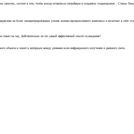
с запугать, состоит в том, чтобы всегда оставаться спокойным и сохранять хладнокровие. - Статья Лизы 
аправлена на более сконцентрированные усилия военно-промышленного комплекса и включает в себя с
м ставят на лед. Действительно ли это самый эффективный способ охлаждения?
ого объекта и лежит в интервале между длинами волн инфракрасного излучения и дневного света.