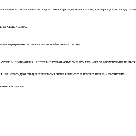
можно выполнять поставленные задачи в самых труднодоступных местах, к которым добраться другим с
ир до частных домов.
мастера перекрывают бетонными или железобетонными плитами.
т участия в жизни малыша, не хочет выплачивать алименты и есть хоть какое-то документальное подтвер
, что не последуют санкции от поисковых систем и ваш сайт не потеряет позиции с посетителями.
ньшего к большему.