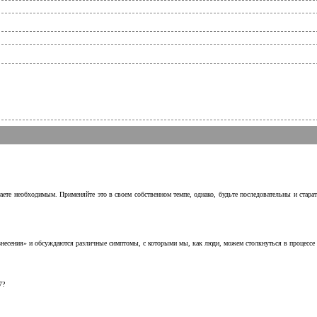
аете необходимым. Применяйте это в своем собственном темпе, однако, будьте последовательны и стара
несения» и обсуждаются различные симптомы, с которыми мы, как люди, можем столкнуться в процессе н
7?