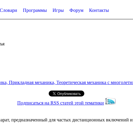
Словари
Программы
Игры
Форум
Контакты
ья
а, Прикладная механика, Теоретическая механика с многолетним
Подписаться на RSS статей этой тематики
рат, предназначенный для частых дистанционных включений и