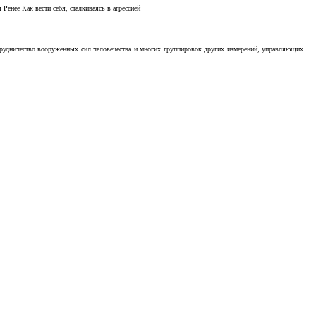
Ренее Как вести себя, сталкиваясь в агрессией
отрудничество вооруженных сил человечества и многих группировок других измерений, управляющих