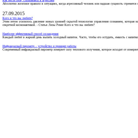
Как вести себя, сталкиваясь в агрессией
Абсолютно железное правило в ситуациях, когда агрессивный человек или падшая сущность стремится ва
27.09.2015
Кого и что вы любите?
Этим летом усилилось давление новых уровней скрытой технологии управления сознанием, которая н
секретной космонавтикой. - Статья Лизы Ренее Кого и что вы любите?
Наиболее эффективный способ охлаждения
Каждый любит в жаркий день выпить холодный напиток. Часто, чтобы его остудить, емкость с напитко
Инфракрасный пирометр – устройство и принцип работы
Современный инфракрасный пирометр измеряет силу теплового излучения, которое исходит от измеряем