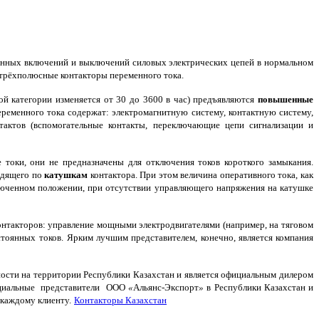
нных включений и выключений силовых электрических цепей в нормальном
трёхполюсные контакторы переменного тока.
ой категории изменяется от 30 до 3600 в час) предъявляются
повышенные
еременного тока содержат: электромагнитную систему, контактную систему,
тактов (вспомогательные контакты, переключающие цепи сигнализации и
токи, они не предназначены для отключения токов короткого замыкания.
одящего по
катушкам
контактора. При этом величина оперативного тока, как
ключенном положении, при отсутствии управляющего напряжения на катушке
нтакторов: управление мощными электродвигателями (например, на тяговом
стоянных токов.
Ярким лучшим представителем, конечно, является компания
ости на территории Республики Казахстан и является официальным дилером
циальные представители
ООО
«
Альянс-Экспорт
»
в Республики Казахстан и
 каждому клиенту.
Контакторы Казахстан