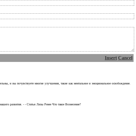
Insert
Cancel
тельны, и вы почувствуете многие улучшения, такие как ментальное и эмоциональное освобождение.
ашего развития. - - Статья Лизы Ренее Что такое Вознесение?