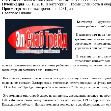
Публикация:
08.10.2010, в категории "Промышленность и обо
Просмотр:
эта статья прочитана 2481 раз
Location:
Ukraine
Контактор
— двухпозиц
режиме работы.
Наиболее
К контакторам из-за час
требования
по механичес
состоящую из подвижных
управления при работе ко
В отличие от автоматич
Управление контактором 
правило, значительно ниже величины рабочего тока в коммутируемых цепя
контактора он размыкает свои контакты.
Как правило, контакторы применяются для коммутации электрических цеп
подвижном составе: Электровозах, тепловозах, электропоездах, лифтах), 
ТОО «Эл Снаб Трейд»,
которая была основана
в 2006 году специалистами, р
Эта компания многопрофильное предприятие, специализирующиеся на поста
ОАО
«
Дивногорского завода низковольтных автоматов
»
,
ОАО
«
Курского эле
Павлодарской области. Данная компания воплощает в своей деятельности од