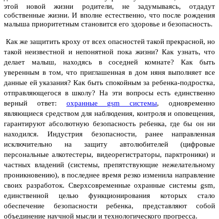
этой новой жизни родители, не задумываясь, отдадут
собственные жизни. И вполне естественно, что после рождения
малыша приоритетным становится его здоровье и безопасность.
Как же защитить кроху от всех опасностей такой прекрасной, но
такой неизвестной и непонятной пока жизни? Как узнать, что
делает малыш, находясь в соседней комнате? Как быть
уверенным в том, что приглашенная в дом няня выполняет все
данные ей указания? Как быть спокойным за ребенка-подростка,
отправляющегося в школу? На эти вопросы есть единственно
верный ответ:
охранные gsm системы
, одновременно
являющиеся средством для наблюдения, контроля и оповещения,
гарантируют абсолютную безопасность ребенка, где бы он ни
находился.
Индустрия безопасности, ранее направленная
исключительно на защиту автолюбителей (
цифровые
персональные алкотестеры
, видеорегистраторы, парктроники) и
частных владений (системы, препятствующие нежелательному
проникновению), в последнее время резко изменила направление
своих разработок. Сверхсовременные охранные системы gsm,
единственной целью функционирования которых стало
обеспечение безопасности ребенка, представляют собой
объединение научной мысли и технологического прогресса.