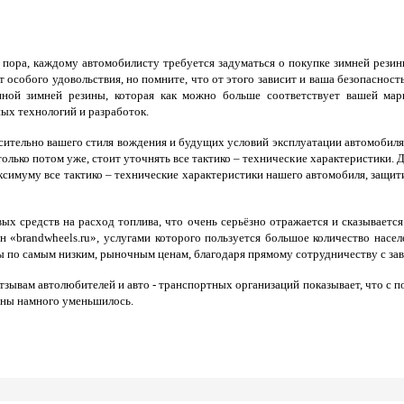
 пора, каждому автомобилисту требуется задуматься о покупке зимней рези
т особого удовольствия, но помните, что от этого зависит и ваша безопасно
нной зимней резины, которая как можно больше соответствует вашей марк
ых технологий и разработок.
сительно вашего стиля вождения и будущих условий эксплуатации автомобил
олько потом уже, стоит уточнять все тактико – технические характеристики. 
симуму все тактико – технические характеристики нашего автомобиля, защити
х средств на расход топлива, что очень серьёзно отражается и сказываетс
 «brandwheels.ru», услугами которого пользуется большое количество насе
ы по самым низким, рыночным ценам, благодаря прямому сотрудничеству с зав
отзывам автолюбителей и авто - транспортных организаций показывает, что с 
ины намного уменьшилось.