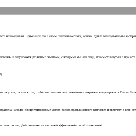
аете необходимым. Применяйте это в своем собственном темпе, однако, будьте последовательны и стара
несения» и обсуждаются различные симптомы, с которыми мы, как люди, можем столкнуться в процессе н
7?
с запугать, состоит в том, чтобы всегда оставаться спокойным и сохранять хладнокровие. - Статья Лизы 
аправлена на более сконцентрированные усилия военно-промышленного комплекса и включает в себя с
м ставят на лед. Действительно ли это самый эффективный способ охлаждения?