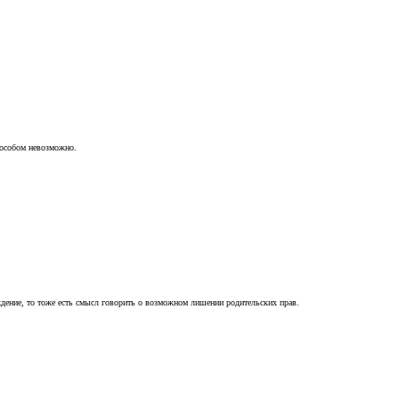
пособом невозможно.
ждение, то тоже есть смысл говорить о возможном лишении родительских прав.