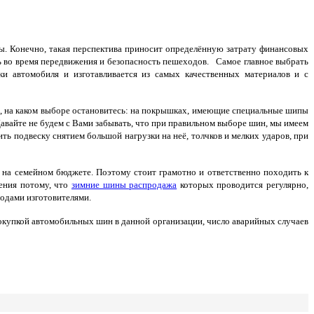
ны. Конечно, такая перспектива приносит определённую затрату финансовых
сть во время передвижения и безопасность пешеходов. Самое главное выбрать
и автомобиля и изготавливается из самых качественных материалов и с
я, на каком выборе остановитесь: на покрышках, имеющие специальные шипы
Давайте не будем с Вами забывать, что при правильном выборе шин, мы имеем
ть подвеску снятием большой нагрузки на неё, толчков и мелких ударов, при
я на семейном бюджете. Поэтому стоит грамотно и ответственно походить к
ления потому, что
зимние шины распродажа
которых проводится регулярно,
одами изготовителями.
покупкой автомобильных шин в данной организации, число аварийных случаев