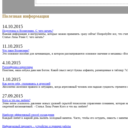
Полезная информация
14.10.2015
Подготовка к Вознесению. С чего начать?
Важная информация и инструменты, которые можно применять сразу сейчас! Попробуйте все, что счит
Статья Лизы Ренее С чего начать?
11.10.2015
Что такое Вознесение?
Это основное пособие для начинающих, в котором рассматриваются основное значение и механика «Воз
4.10.2015
Расшифровка кириллицы
Поистине, наша азбука дана нам Богом. Какой смысл несут буквы алфавита, размещенные в таблицу 7х
1.10.2015
Как вести себя, сталкиваясь в агрессией
Абсолютно железное правило в ситуациях, когда агрессивный человек или падшая сущность стремится ва
27.09.2015
Кого и что вы любите?
Этим летом усилилось давление новых уровней скрытой технологии управления сознанием, которая н
секретной космонавтикой. - Статья Лизы Ренее Кого и что вы любите?
Наиболее эффективный способ охлаждения
Каждый любит в жаркий день выпить холодный напиток. Часто, чтобы его остудить, емкость с напитко
Инфракрасный пирометр – устройство и принцип работы