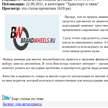
Публикация:
22.09.2011, в категории "Транспорт и связь"
Просмотр:
эта статья прочитана 1619 раз
Прежде, чем не пришла зимняя
средств и для многих не приноси
подходящий комплект качестве
применением современных научн
Сразу точно определитесь, отно
или на не шипованных шинах. А т
возможность использовать по мак
этом снижая уровень шума.
Немало важным для многих автомобилистов, является и экономия финансовы
выбору шин на автомобиль. В этом Вам всегда поможет интернет – магазин
помогает решить все насущные проблемы, и приобретать другие виды резин
Качество и надёжность товара за многие годы его эксплуатации по многим 
по вине водителя, который использует некачественные или неподходящие ш
Еще статьи по теме
Бизнес для автосервиса