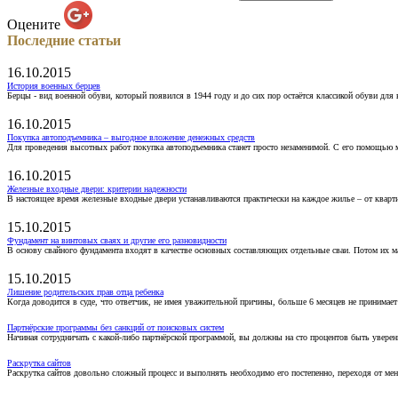
Оцените
Последние статьи
16.10.2015
История военных берцев
Берцы - вид военной обуви, который появился в 1944 году и до сих пор остаётся классикой обуви для
16.10.2015
Покупка автоподъемника – выгодное вложение денежных средств
Для проведения высотных работ покупка автоподъемника станет просто незаменимой. С его помощью 
16.10.2015
Железные входные двери: критерии надежности
В настоящее время железные входные двери устанавливаются практически на каждое жилье – от кварт
15.10.2015
Фундамент на винтовых сваях и другие его разновидности
В основу свайного фундамента входят в качестве основных составляющих отдельные сваи. Потом их 
15.10.2015
Лишение родительских прав отца ребенка
Когда доводится в суде, что ответчик, не имея уважительной причины, больше 6 месяцев не принимае
Партнёрские программы без санкций от поисковых систем
Начиная сотрудничать с какой-либо партнёрской программой, вы должны на сто процентов быть уверены
Раскрутка сайтов
Раскрутка сайтов довольно сложный процесс и выполнять необходимо его постепенно, переходя от ме