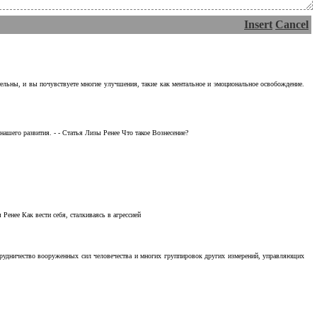
Insert
Cancel
тельны, и вы почувствуете многие улучшения, такие как ментальное и эмоциональное освобождение.
ашего развития. - - Статья Лизы Ренее Что такое Вознесение?
Ренее Как вести себя, сталкиваясь в агрессией
отрудничество вооруженных сил человечества и многих группировок других измерений, управляющих