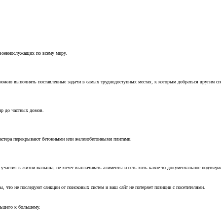
 военнослужащих по всему миру.
можно выполнять поставленные задачи в самых труднодоступных местах, к которым добраться другим с
ир до частных домов.
мастера перекрывают бетонными или железобетонными плитами.
т участия в жизни малыша, не хочет выплачивать алименты и есть хоть какое-то документальное подтвер
, что не последуют санкции от поисковых систем и ваш сайт не потеряет позиции с посетителями.
ньшего к большему.