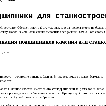
дшипники для станкострое
 передаче. Обеспечивают работу техники, которая используется на больши
езьбу. После их установки станки выполняют все функции точно и без сбоев. 
кация подшипников качения для станк
агрузки:
идность – роликовые приспособления. В них тела имеют разные формы: кону
ядов тел.
аботы. Данное изделие имеет много стандартизованных размеров и видов.
Смазка расходуется в небольшом количестве. Принцип действия - скольжение
и с высокой устойчивостью к вибрациям.
я сфера применения, величина нагрузок, как часто вращается вал, какая