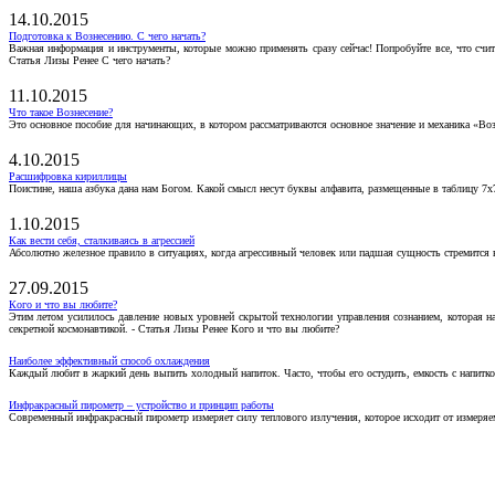
14.10.2015
Подготовка к Вознесению. С чего начать?
Важная информация и инструменты, которые можно применять сразу сейчас! Попробуйте все, что счит
Статья Лизы Ренее С чего начать?
11.10.2015
Что такое Вознесение?
Это основное пособие для начинающих, в котором рассматриваются основное значение и механика «Воз
4.10.2015
Расшифровка кириллицы
Поистине, наша азбука дана нам Богом. Какой смысл несут буквы алфавита, размещенные в таблицу 7х
1.10.2015
Как вести себя, сталкиваясь в агрессией
Абсолютно железное правило в ситуациях, когда агрессивный человек или падшая сущность стремится ва
27.09.2015
Кого и что вы любите?
Этим летом усилилось давление новых уровней скрытой технологии управления сознанием, которая н
секретной космонавтикой. - Статья Лизы Ренее Кого и что вы любите?
Наиболее эффективный способ охлаждения
Каждый любит в жаркий день выпить холодный напиток. Часто, чтобы его остудить, емкость с напитко
Инфракрасный пирометр – устройство и принцип работы
Современный инфракрасный пирометр измеряет силу теплового излучения, которое исходит от измеряем