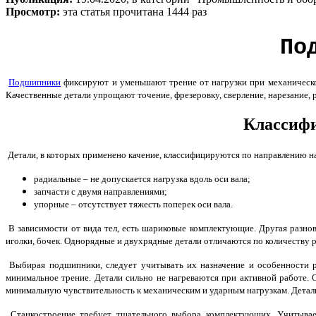
Просмотр:
эта статья прочитана 1444 раз
По
Подшипники
фиксируют и уменьшают трение от нагрузки при механической
Качественные детали упрощают точение, фрезеровку, сверление, нарезание, р
Классифи
Детали, в которых применено качение, классифицируются по направлению н
радиальные – не допускается нагрузка вдоль оси вала;
запчасти с двумя направлениями;
упорные – отсутствует тяжесть поперек оси вала.
В зависимости от вида тел, есть шариковые комплектующие. Другая разнов
иголки, бочек. Однорядные и двухрядные детали отличаются по количеству р
Выбирая подшипники, следует учитывать их назначение и особенности р
минимальное трение. Детали сильно не нагреваются при активной работе. 
минимальную чувствительность к механическим и ударным нагрузкам. Детал
Станкостроение требует тщательного выбора комплектующих. Учитываетс