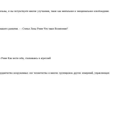
тельны, и вы почувствуете многие улучшения, такие как ментальное и эмоциональное освобождение.
ашего развития. - - Статья Лизы Ренее Что такое Вознесение?
Ренее Как вести себя, сталкиваясь в агрессией
отрудничество вооруженных сил человечества и многих группировок других измерений, управляющих