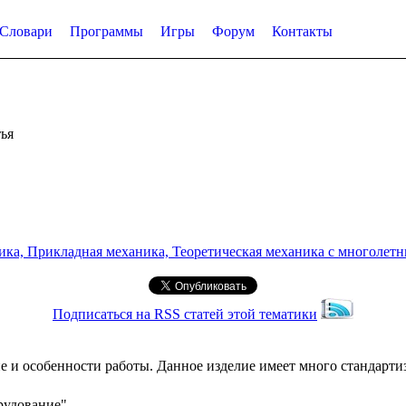
Словари
Программы
Игры
Форум
Контакты
ья
а, Прикладная механика, Теоретическая механика с многолетним
Подписаться на RSS статей этой тематики
 и особенности работы. Данное изделие имеет много стандарти
рудование"