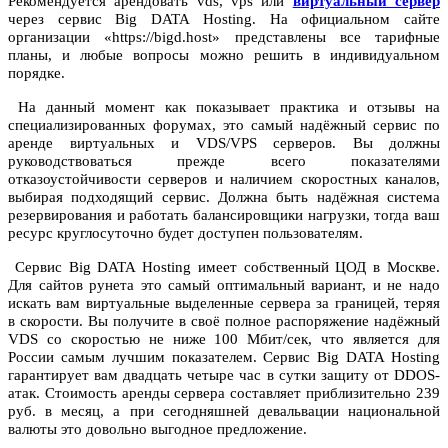
Рекомендуется арендовать vds, vps или
виртуальный сервер
через сервис Big DATA Hosting. На официальном сайте
организации «https://bigd.host» представлены все тарифные
планы, и любые вопросы можно решить в индивидуальном
порядке.
На данный момент как показывает практика и отзывы на
специализированных форумах, это самый надёжный сервис по
аренде виртуальных и VDS/VPS серверов. Вы должны
руководствоваться прежде всего показателями
отказоустойчивости серверов и наличием скоростных каналов,
выбирая подходящий сервис. Должна быть надёжная система
резервирования и работать балансировщики нагрузки, тогда ваш
ресурс круглосуточно будет доступен пользователям.
Сервис Big DATA Hosting имеет собственный ЦОД в Москве.
Для сайтов рунета это самый оптимальный вариант, и не надо
искать вам виртуальные выделенные сервера за границей, теряя
в скорости. Вы получите в своё полное распоряжение надёжный
VDS со скоростью не ниже 100 Мбит/сек, что является для
России самым лучшим показателем. Сервис Big DATA Hosting
гарантирует вам двадцать четыре час в сутки защиту от DDOS-
атак. Стоимость аренды сервера составляет приблизительно 239
руб. в месяц, а при сегодняшней девальвации национальной
валюты это довольно выгодное предложение.