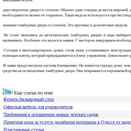
-двустворчатые двери со стеклом. Обычно одна створка делается широкой, в
необходимости можно её открывать. Такая модель используется при нестан
-кованые тамбурные двери со стеклом. Это прочные и долговечные модели.
Не стоит экономить на металлических тамбурных дверях и надо выбирать
заклинивать. Особенно это касается замков. С мастером замерщиком необхо
Сегодня в многоквартирных домах стали чаще устанавливать конструкции
помощью ключа, который прикладывается к блоку управления. Замок может ра
В замке предусмотрена система блокировки. Он ломается гораздо реже, чем
средства на полноценные тамбурные двери. Они покрываются порошковой кра
Еще статьи по теме
Купить бильярдный стол
Офисная мебель для руководителя
Требования к оснащению новых детских садов
Приятная цена за услуги дизайнера интерьера в Одессе от над
Пластиковые стулья