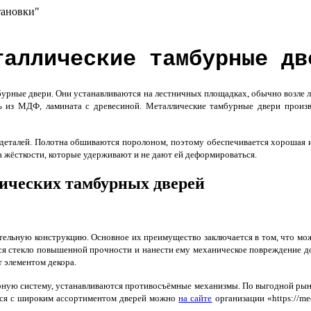
тановки"
таллические тамбурные дв
бурные двери. Они устанавливаются на лестничных площадках, обычно возле л
ть из МДФ, ламината с древесиной. Металлические тамбурные двери произв
деталей. Полотна обшиваются поролоном, поэтому обеспечивается хорошая 
 жёсткости, которые удерживают и не дают ей деформироваться.
ических тамбурных дверей
ательную конструкцию. Основное их преимущество заключается в том, что м
уется стекло повышенной прочности и нанести ему механическое повреждение 
 элементом декора.
орную систему, устанавливаются противосъёмные механизмы.
По выгодной рын
ься с широким ассортиментом дверей можно
на сайте
организации «https://med