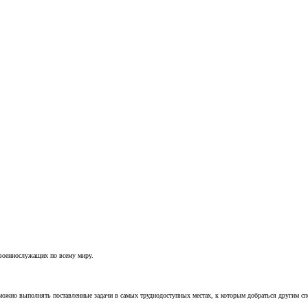
 военнослужащих по всему миру.
можно выполнять поставленные задачи в самых труднодоступных местах, к которым добраться другим с