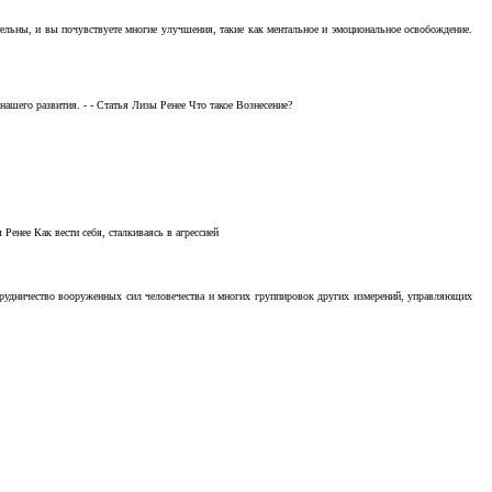
тельны, и вы почувствуете многие улучшения, такие как ментальное и эмоциональное освобождение.
ашего развития. - - Статья Лизы Ренее Что такое Вознесение?
Ренее Как вести себя, сталкиваясь в агрессией
отрудничество вооруженных сил человечества и многих группировок других измерений, управляющих