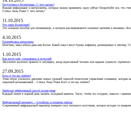
14.10.2015
Подготовка к Вознесению. С чего начать?
Важная информация и инструменты, которые можно применять сразу сейчас! Попробуйте все, что счит
Статья Лизы Ренее С чего начать?
11.10.2015
Что такое Вознесение?
Это основное пособие для начинающих, в котором рассматриваются основное значение и механика «Воз
4.10.2015
Расшифровка кириллицы
Поистине, наша азбука дана нам Богом. Какой смысл несут буквы алфавита, размещенные в таблицу 7х
1.10.2015
Как вести себя, сталкиваясь в агрессией
Абсолютно железное правило в ситуациях, когда агрессивный человек или падшая сущность стремится ва
27.09.2015
Кого и что вы любите?
Этим летом усилилось давление новых уровней скрытой технологии управления сознанием, которая н
секретной космонавтикой. - Статья Лизы Ренее Кого и что вы любите?
Наиболее эффективный способ охлаждения
Каждый любит в жаркий день выпить холодный напиток. Часто, чтобы его остудить, емкость с напитко
Инфракрасный пирометр – устройство и принцип работы
Современный инфракрасный пирометр измеряет силу теплового излучения, которое исходит от измеряем