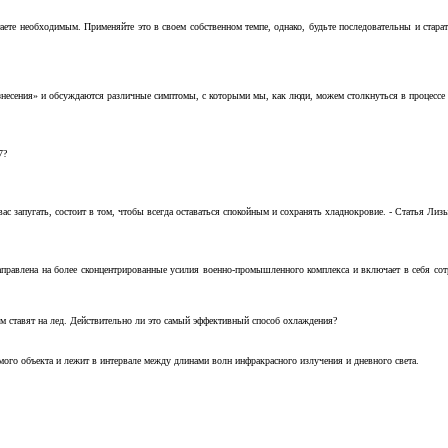
аете необходимым. Применяйте это в своем собственном темпе, однако, будьте последовательны и стара
несения» и обсуждаются различные симптомы, с которыми мы, как люди, можем столкнуться в процессе н
7?
с запугать, состоит в том, чтобы всегда оставаться спокойным и сохранять хладнокровие. - Статья Лизы 
аправлена на более сконцентрированные усилия военно-промышленного комплекса и включает в себя с
м ставят на лед. Действительно ли это самый эффективный способ охлаждения?
ого объекта и лежит в интервале между длинами волн инфракрасного излучения и дневного света.