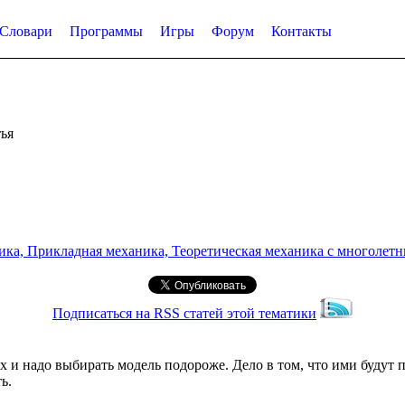
Словари
Программы
Игры
Форум
Контакты
ья
а, Прикладная механика, Теоретическая механика с многолетним
Подписаться на RSS статей этой тематики
х и надо выбирать модель подороже. Дело в том, что ими будут 
ь.