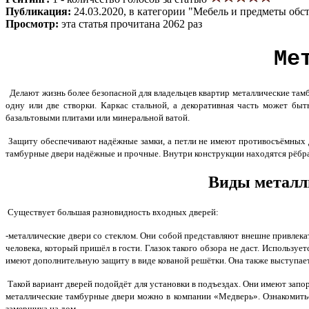
Публикация:
24.03.2020, в категории "Мебель и предметы обс
Просмотр:
эта статья прочитана 2062 раз
Ме
Делают жизнь более безопасной для владельцев квартир металлические там
одну или две створки. Каркас стальной, а декоративная часть может бы
базальтовыми плитами или минеральной ватой.
Защиту обеспечивают надёжные замки, а петли не имеют противосъёмных 
тамбурные двери надёжные и прочные. Внутри конструкции находятся рёбра
Виды металл
Существует большая разновидность входных дверей:
-металлические двери со стеклом. Они собой представляют внешне привлек
человека, который пришёл в гости. Глазок такого обзора не даст. Использ
имеют дополнительную защиту в виде кованой решётки. Она также выступает
Такой вариант дверей подойдёт для установки в подъездах. Они имеют зап
металлические тамбурные двери можно в компании «Медверь». Ознакомит
замерщика на дом.