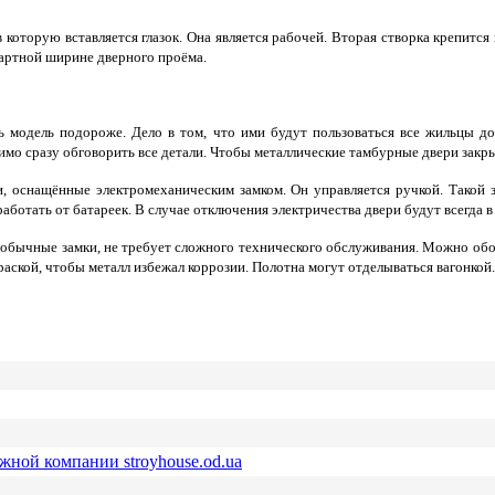
 которую вставляется глазок. Она является рабочей. Вторая створка крепится
дартной ширине дверного проёма.
 модель подороже. Дело в том, что ими будут пользоваться все жильцы до
димо сразу обговорить все детали. Чтобы металлические тамбурные двери зак
, оснащённые электромеханическим замком. Он управляется ручкой. Такой 
ботать от батареек. В случае отключения электричества двери будут всегда в
 обычные замки, не требует сложного технического обслуживания. Можно обо
ской, чтобы металл избежал коррозии. Полотна могут отделываться вагонкой
ежной компании stroyhouse.od.ua