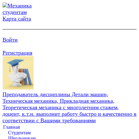
Карта сайта
Войти
Регистрация
Преподаватель дисциплины Детали машин,
Техническая механика, Прикладная механика,
Теоретическая механика с многолетним стажем,
доцент, к.т.н. выполнит работу быстро и качественно в
соответствии с Вашими требованиями
Главная
Студентам
Школьникам