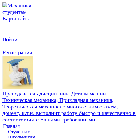
Карта сайта
Войти
Регистрация
Преподаватель дисциплины Детали машин,
Техническая механика, Прикладная механика,
Теоретическая механика с многолетним стажем,
доцент, к.т.н. выполнит работу быстро и качественно в
соответствии с Вашими требованиями
Главная
Студентам
Школьникам