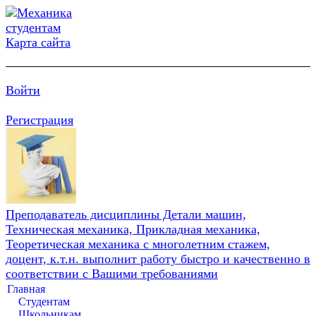
Карта сайта
Войти
Регистрация
Преподаватель дисциплины Детали машин,
Техническая механика, Прикладная механика,
Теоретическая механика с многолетним стажем,
доцент, к.т.н. выполнит работу быстро и качественно в
соответствии с Вашими требованиями
Главная
Студентам
Школьникам