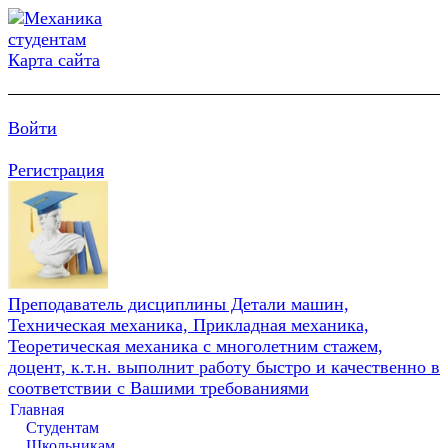
Карта сайта
Войти
Регистрация
Преподаватель дисциплины Детали машин,
Техническая механика, Прикладная механика,
Теоретическая механика с многолетним стажем,
доцент, к.т.н. выполнит работу быстро и качественно в
соответствии с Вашими требованиями
Главная
Студентам
Школьникам