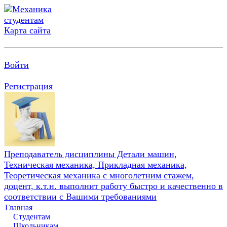
Карта сайта
Войти
Регистрация
Преподаватель дисциплины Детали машин,
Техническая механика, Прикладная механика,
Теоретическая механика с многолетним стажем,
доцент, к.т.н. выполнит работу быстро и качественно в
соответствии с Вашими требованиями
Главная
Студентам
Школьникам