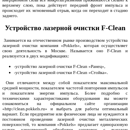
инерционной силы все микрозагрязнения прижимаются сильно к
верхнему слою, пока действует передний фронт импульса и
происходит их мгновенный отрыв, когда он переходит в стадию
заднего.
Устройство лазерной очистки F-Clean
Занимается на отечественном рынке производством устройства
лазерной очистки компания «Pokkels», которая осуществляет
свою деятельность в Москве. Называется оно F-Clean и
реализуется в двух модификациях:
-устройство лазерной очистки F-Clean «Ранец»,
-устройство лазерной очистки F-Clean «Стойка».
Они отличаются между собой показателем максимальной
средней мощности, показателем частотой повторения импульсов
и показателем энергии импульса. Более подробно с
техническими характеристиками оборудования вы можете
ознакомиться на официальном сайте организации
«http://clean.pokkels.ru» и выбрать для работы оптимальный
вариант. Если предприятие или физические лица не нуждаются в
постоянном проведении лазерной очистки металлических
поверхностей, то компания «Pokkels» предлагает единоразовую
услугу качественной обработки заготовок с выездом