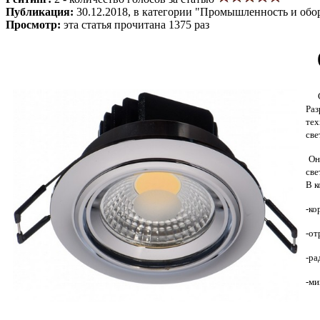
Публикация:
30.12.2018, в категории "Промышленность и обо
Просмотр:
эта статья прочитана 1375 раз
Раз
тех
све
Они
све
В к
-ко
-от
-ра
-ми