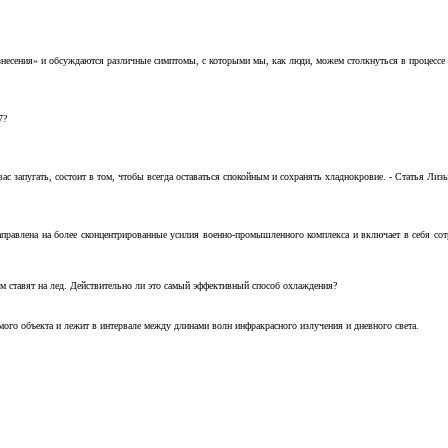
несения» и обсуждаются различные симптомы, с которыми мы, как люди, можем столкнуться в процессе н
7?
с запугать, состоит в том, чтобы всегда оставаться спокойным и сохранять хладнокровие. - Статья Лизы 
аправлена на более сконцентрированные усилия военно-промышленного комплекса и включает в себя с
м ставят на лед. Действительно ли это самый эффективный способ охлаждения?
ого объекта и лежит в интервале между длинами волн инфракрасного излучения и дневного света.