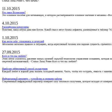
Статья Лизы Ренее С чего начать?
11.10.2015
Что такое Вознесение?
Это основное пособие для начинающих, в котором рассматриваются основное значение и механика «Воз
4.10.2015
Расшифровка кириллицы
Поистине, наша азбука дана нам Богом. Какой смысл несут буквы алфавита, размещенные в таблицу 7х
1.10.2015
Как вести себя, сталкиваясь в агрессией
Абсолютно железное правило в ситуациях, когда агрессивный человек или падшая сущность стремится ва
27.09.2015
Кого и что вы любите?
Этим летом усилилось давление новых уровней скрытой технологии управления сознанием, которая н
секретной космонавтикой. - Статья Лизы Ренее Кого и что вы любите?
Наиболее эффективный способ охлаждения
Каждый любит в жаркий день выпить холодный напиток. Часто, чтобы его остудить, емкость с напитко
Инфракрасный пирометр – устройство и принцип работы
Современный инфракрасный пирометр измеряет силу теплового излучения, которое исходит от измеряем