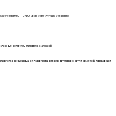
ашего развития. - - Статья Лизы Ренее Что такое Вознесение?
Ренее Как вести себя, сталкиваясь в агрессией
отрудничество вооруженных сил человечества и многих группировок других измерений, управляющих