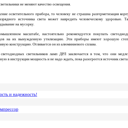
светильники не меняют качество освещения.
ение осветительного прибора, то человеку не страшна разгерметизация корп
азрядного источника света может навредить человеческому здоровью. Та
идывание на мусорку.
мышленном масштабе, настоятельно рекомендуется покупать светодиод
ходов на их вынужденную утилизацию. Эти приборы имеют хорошую степ
вую конструкцию. Отливается он из алюминиевого сплава.
 светодиодных светильников ламп ДРЛ заключается в том, что они медл
ую в инструкции мощность и не надо ждать, пока разогреется источник света
ость и надежность!
омпрессор