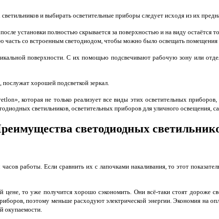
светильников и выбирать осветительные приборы следует исходя из их предн
после установки полностью скрывается за поверхностью и на виду остаётся то
ю часть со встроенным светодиодом, чтобы можно было освещать помещения 
ртикальной поверхности. С их помощью подсвечивают рабочую зону или отде
 послужат хорошей подсветкой зеркал.
etlon», которая не только реализует все виды этих осветительных приборов,
одиодных светильников, осветительных приборов для уличного освещения, сад
реимущества светодиодных светильник
часов работы. Если сравнить их с лапочками накаливания, то этот показатель
й цене, то уже получится хорошо сэкономить. Они всё-таки стоят дороже с
приборов, поэтому меньше расходуют электрической энергии. Экономия на оп
ой окупаемости.