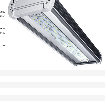
уса.
кие
ные
ень
енно
.