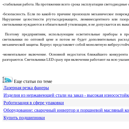
-стабильная работа. На протяжении всего срока эксплуатации светодиодные 
-безопасность. Если по какой-то причине произошло механическое поврежд
Нарушение целостности ртутьсодержащего, люминесцентного или газор
светильники нуждаются в обязательной утилизации, и не допускается их вык
Поэтому предприятиям, использующим осветительные приборы в про
светильники по оптовой цене и потом не будет дополнительных рас
механической защиты. Корпус представляет собой монолитную виброустойчи
-моментальное включение. Основной недостаток ближайшего конкурента
разгораются. Светильники LED сразу при включении работают на всю указанн
Еще статьи по теме
Лазерная резка фанеры
Изделия из нержавеющей стали на заказ - высокая износостойк
Роботизация в сфере упаковки
Оборудование: сварочный инвертор и поршневой масляный к
Купить подшипники