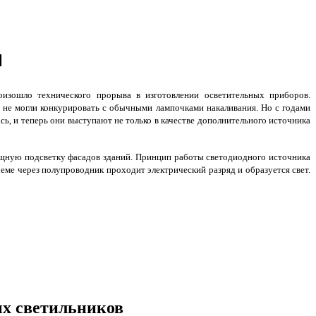
и
оизошло технического прорыва в изготовлении осветительных приборов.
 не могли конкурировать с обычными лампочками накаливания. Но с годами
ь, и теперь они выступают не только в качестве дополнительного источника
щную подсветку фасадов зданий. Принцип работы светодиодного источника
хеме через полупроводник проходит электрический разряд и образуется свет.
х светильников