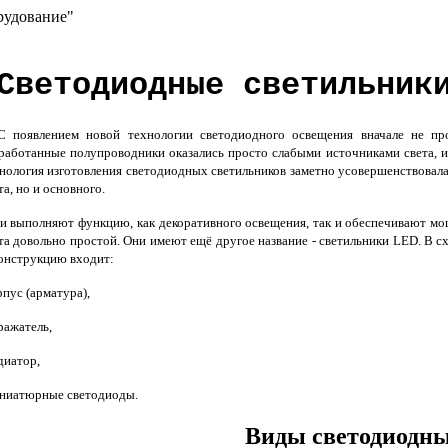
рудование"
Светодиодные светильник
С появлением новой технологии светодиодного освещения вначале не пр
работанные полупроводники оказались просто слабыми источниками света, и
нология изготовления светодиодных светильников заметно усовершенствовалас
та, но и основного.
 выполняют функцию, как декоративного освещения, так и обеспечивают мо
та довольно простой. Они имеют ещё другое название - светильники LED. В с
онструкцию входит:
рпус (арматура),
ражатель,
диатор,
ниатюрные светодиоды.
Виды светодиодны