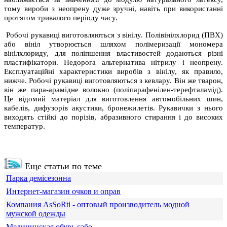
тому вироби з неопрену дуже зручні, навіть при використанні
протягом тривалого періоду часу.
Робочі рукавиці виготовляються з вінілу. Полівінілхлорид (ПВХ)
або вініл утворюється шляхом полімеризації мономера
вінілхлориду, для поліпшення властивостей додаються різні
пластифікатори. Недорога альтернатива нітрилу і неопрену.
Експлуатаційні характеристики виробів з вінілу, як правило,
нижче. Робочі рукавиці виготовляються з кевлару. Він же тварон,
він же пара-арамідне волокно (поліпарафенілен-терефталамід).
Це відомий матеріал для виготовлення автомобільних шин,
кабелів, дифузорів акустики, бронежилетів. Рукавички з нього
виходять стійкі до порізів, абразивного стирання і до високих
температур.
Еще статьи по теме
Парка демісезонна
Интернет-магазин очков и оправ
Компания АsSoRti - оптовый производитель модной
мужской одежды
Медицинская обувь сабо