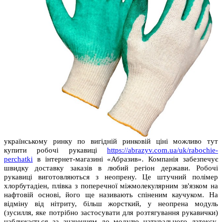
українському ринку по вигідній ринковій ціні можливо тут
купити робочі рукавиці
https://abrazyv.com.ua/uk/rabochie-
perchatki
в інтернет-магазині «Абразив». Компанія забезпечує
швидку доставку заказів в любий регіон держави. Робочі
рукавиці виготовляються з неопрену. Це штучний полімер
хлорбутадіен, плівка з поперечної міжмолекулярним зв'язком на
нафтовій основі, його ще називають спіненим каучуком. На
відміну від нітриту, більш жорсткий, у неопрена модуль
(зусилля, яке потрібно застосувати для розтягування рукавички)
наближається за значенням до модулю натурального латексу,