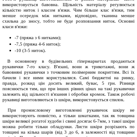
використовується бавовна. Щільність матеріалу регулюється
кількістю ниток і класом в'язки. Чим більше клас в'язки, тим
менше осередок між нитками, відповідно, тканина менше
схильна до зносу, тобто не буде розповзання ниток. Основні
класи в'язки:
-7 (пряжа з 6 нитками);
-7,5 (пряжа 4-6 ниток);
-10 (3-5 ниток).
В основному в будівельних гіпермаркетах продаються
рукавички 7-го класу. В'язані, вони ж трикотажні, вони ж
бавовняні рукавички з точковим полімерним покриттям. Всі їх
бачили і все ними користувалися. Самі бюджетні на ринку,
правда, розкид цін досить великий, буває, 5 грн. Різниця
пояснюється тим, що при інших рівних цінах на такі рукавички
залежить від щільності в'язання і обробки кромок. Також робочі
рукавиці виготовляються із шкіри, використовується спилок.
При промисловому виготовленні рукавичок шкіру не
використовують повністю, а тільки шматками, так як товщина
шкіри великої рогатої худоби і свині досягає 6-7мм, з такої шкіри
можна робити тільки обладунки. Листи шкіри розрізають по
товщині на кілька шарів (від 3 до 6, в залежності від товщини