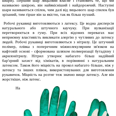
шкіри). Перший шар лицьовий власне і становить те, що ми
називаємо шкірою, він найякісніший і найдорожчий. Наступні
шари називаються спілок, чим далі від лицьового шар спилок був
зрізаний, тим гірше він за якістю, так як більш пухкий.
Робочі рукавиці виготовляються з латексу. Це водна дисперсія
натурального або штучного каучуку. При вулканізації
перетворюється в гуму. При всіх відомих перевагах має
неприємну властивість викликати алергію у чутливих до латексу
людей. Робочі рукавиці виготовляються з нітрилу. Це штучний
полімер, плівка з поперечним міжмолекулярним зв'язком на
нафтовій основі - сформована шляхом полмеризації бутадієну і
акрилонітрилу. Нітрил утворює набагато більш надійний
бар'єрний захист від хімікатів, в порівнянні з натуральним
латексом. Також його міцність на прокол набагато більше, ніж у
латексу та інших плівок, використовуваних для виготовлення
рукавичок. Міцність на розтяг теж значно вище латексу. Але він
жорсткіше, ніж латекс.
На