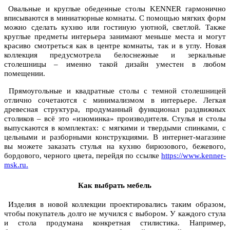
Овальные и круглые обеденные столы KENNER гармонично
вписываются в миниатюрные комнаты. С помощью мягких форм
можно сделать кухню или гостиную уютной, светлой. Также
круглые предметы интерьера занимают меньше места и могут
красиво смотреться как в центре комнаты, так и в углу. Новая
коллекция предусмотрела белоснежные и зеркальные
столешницы – именно такой дизайн уместен в любом
помещении.
Прямоугольные и квадратные столы с темной столешницей
отлично сочетаются с минимализмом в интерьере. Легкая
древесная структура, продуманный функционал раздвижных
столиков – всё это «изюминка» производителя. Стулья и столы
выпускаются в комплектах: с мягкими и твердыми спинками, с
цельными и разборными конструкциями. В интернет-магазине
вы можете заказать стулья на кухню бирюзового, бежевого,
бордового, черного цвета, перейдя по ссылке
https://www.kenner-
msk.ru.
Как выбрать мебель
Изделия в новой коллекции проектировались таким образом,
чтобы покупатель долго не мучился с выбором. У каждого стула
и стола продумана конкретная стилистика. Например,