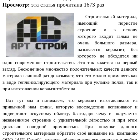
Просмотр:
эта статья прочитана 1673 раз
Строительный материал,
имеющий пористое
строение и в основу
которого входит галька не
очень большого размера,
называется керамзит, без
которого не обходится ни
одно современное строительство. Это так кажется на первый
взгляд. Бесконечное множество положительных качеств данного
материала лишний раз доказывает, что его можно применять как
в виде теплоизолирующего материала при укладке полов, так и
при изготовлении керамзитобетона.
Вот тут мы и понимаем, что керамзит изготавливают из
привычной нам глины, которую впоследствии вспенивают и
подвергают искусному обжигу, благодаря чему и получается
незаменимое строение с удивительной лёгкостью и при этом
довольно солидной прочностью. При покупке данного
строительного материала обратите своё внимание на компанию
ООО "АРТ Строй", которая обеспечивает его продажу в любом