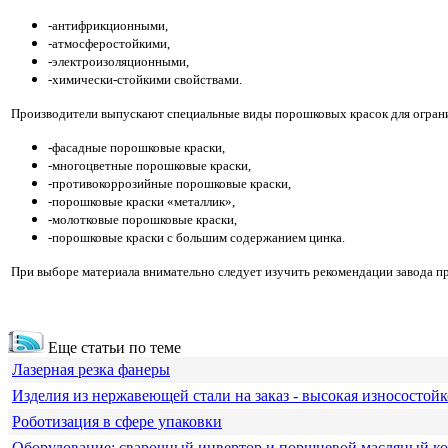
-антифрикционными,
-атмосферостойкими,
-электроизоляционными,
-химически-стойкими свойствами.
Производители выпускают специальные виды порошковых красок для ограни
-фасадные порошковые краски,
-многоцветные порошковые краски,
-противокоррозийные порошковые краски,
-порошковые краски «металлик»,
-молотковые порошковые краски,
-порошковые краски с большим содержанием цинка.
При выборе материала внимательно следует изучить рекомендации завода п
Еще статьи по теме
Лазерная резка фанеры
Изделия из нержавеющей стали на заказ - высокая износостойк
Роботизация в сфере упаковки
Оборудование: сварочный инвертор и поршневой масляный к