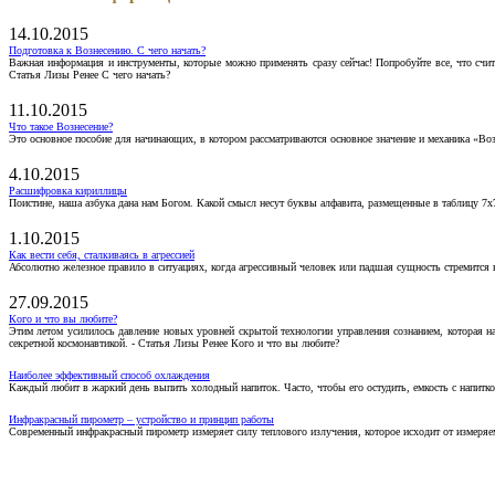
14.10.2015
Подготовка к Вознесению. С чего начать?
Важная информация и инструменты, которые можно применять сразу сейчас! Попробуйте все, что счит
Статья Лизы Ренее С чего начать?
11.10.2015
Что такое Вознесение?
Это основное пособие для начинающих, в котором рассматриваются основное значение и механика «Воз
4.10.2015
Расшифровка кириллицы
Поистине, наша азбука дана нам Богом. Какой смысл несут буквы алфавита, размещенные в таблицу 7х
1.10.2015
Как вести себя, сталкиваясь в агрессией
Абсолютно железное правило в ситуациях, когда агрессивный человек или падшая сущность стремится ва
27.09.2015
Кого и что вы любите?
Этим летом усилилось давление новых уровней скрытой технологии управления сознанием, которая н
секретной космонавтикой. - Статья Лизы Ренее Кого и что вы любите?
Наиболее эффективный способ охлаждения
Каждый любит в жаркий день выпить холодный напиток. Часто, чтобы его остудить, емкость с напитко
Инфракрасный пирометр – устройство и принцип работы
Современный инфракрасный пирометр измеряет силу теплового излучения, которое исходит от измеряем