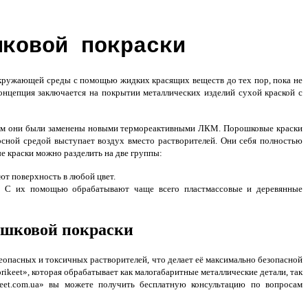
шковой покраски
окружающей среды с помощью жидких красящих веществ до тех пор, пока не
концепция заключается на покрытии металлических изделий сухой краской с
том они были заменены новыми термореактивными ЛКМ. Порошковые краски
сной средой выступает воздух вместо растворителей. Они себя полностью
е краски можно разделить на две группы:
т поверхность в любой цвет.
. С их помощью обрабатывают чаще всего пластмассовые и деревянные
шковой покраски
еопасных и токсичных растворителей, что делает её максимально безопасной
ikeet», которая обрабатывает как малогабаритные металлические детали, так
keet.com.ua» вы можете получить бесплатную консультацию по вопросам