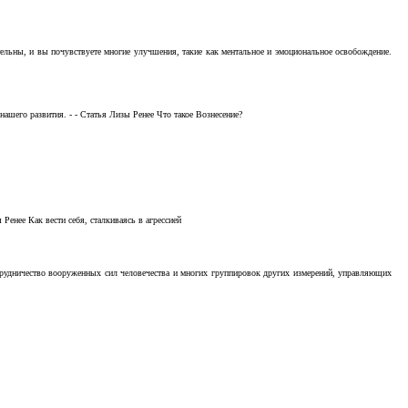
тельны, и вы почувствуете многие улучшения, такие как ментальное и эмоциональное освобождение.
ашего развития. - - Статья Лизы Ренее Что такое Вознесение?
Ренее Как вести себя, сталкиваясь в агрессией
отрудничество вооруженных сил человечества и многих группировок других измерений, управляющих