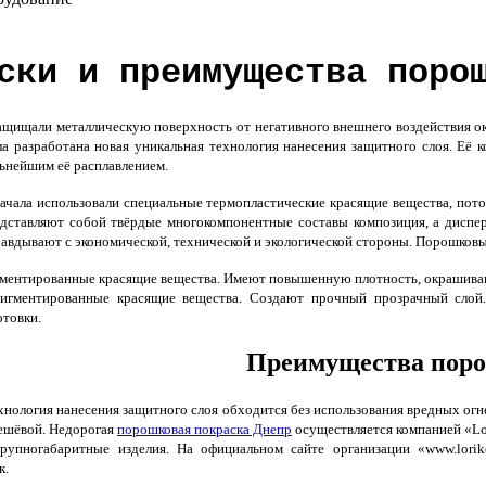
ски и преимущества поро
ащищали металлическую поверхность от негативного внешнего воздействия 
а разработана новая уникальная технология нанесения защитного слоя. Её 
ьнейшим её расплавлением.
чала использовали специальные термопластические красящие вещества, по
дставляют собой твёрдые многокомпонентные составы композиция, а диспер
авдывают с экономической, технической и экологической стороны. Порошковы
ментированные красящие вещества. Имеют повышенную плотность, окрашиваю
пигментированные красящие вещества. Создают прочный прозрачный слой
отовки.
Преимущества поро
нология нанесения защитного слоя обходится без использования вредных огн
ешёвой. Недорогая
порошковая покраска Днепр
осуществляется компанией «Lor
рупногабаритные изделия. На официальном сайте организации «www.lori
к.