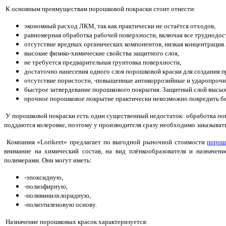
К основным преимуществам порошковой покраски стоит отнести:
экономный расход ЛКМ, так как практически не остаётся отходов,
равномерная обработка рабочей поверхности, включая все труднодос
отсутствие вредных органических компонентов, низкая концентрация 
высокие физико-химические свойства защитного слоя,
не требуется предварительная грунтовка поверхности,
достаточно нанесения одного слоя порошковой краски для создания 
отсутствие пористости, -повышенные антикоррозийные и ударопрочны
быстрое затвердевание порошкового покрытия. Защитный слой высыхае
прочное порошковое покрытие практически невозможно повредить без
У порошковой покраски есть один существенный недостаток: обработка пов
поддаются колеровке, поэтому у производителя сразу необходимо заказыват
Компания «Lorikeet» пр
едлагает по выгодной рыночной стоимости
порош
внимание на химический состав, на вид плёнкообразователя и назначен
полимерами. Они могут иметь:
-эпоксидную,
-полиэфирную,
-поливинилхлоридную,
-полиэтиленовую основу.
Назначение порошковых красок характеризуется: