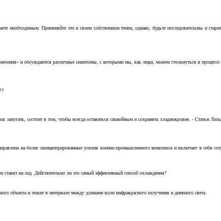
аете необходимым. Применяйте это в своем собственном темпе, однако, будьте последовательны и стара
несения» и обсуждаются различные симптомы, с которыми мы, как люди, можем столкнуться в процессе н
7?
с запугать, состоит в том, чтобы всегда оставаться спокойным и сохранять хладнокровие. - Статья Лизы 
аправлена на более сконцентрированные усилия военно-промышленного комплекса и включает в себя с
м ставят на лед. Действительно ли это самый эффективный способ охлаждения?
ого объекта и лежит в интервале между длинами волн инфракрасного излучения и дневного света.