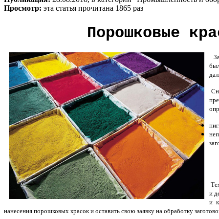
Просмотр:
эта статья прочитана 1865 раз
Порошковые кра
З
был
дал
Сна
пре
опр
пиг
не
заг
Тех
и д
и к
нанесения порошковых красок и оставить свою заявку на обработку заготово