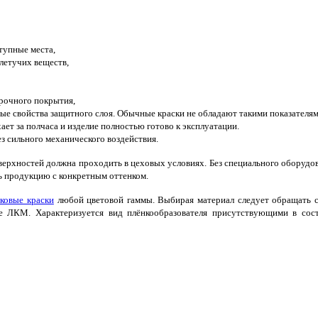
тупные места,
летучих веществ,
прочного покрытия,
е свойства защитного слоя. Обычные краски не обладают такими показателям
т за полчаса и изделие полностью готово к эксплуатации.
 сильного механического воздействия.
ерхностей должна проходить в цеховых условиях. Без специального оборудо
ь продукцию с конкретным оттенком.
ковые краски
любой цветовой гаммы. Выбирая материал следует обращать 
ие ЛКМ. Характеризуется вид плёнкообразователя присутствующими в сос