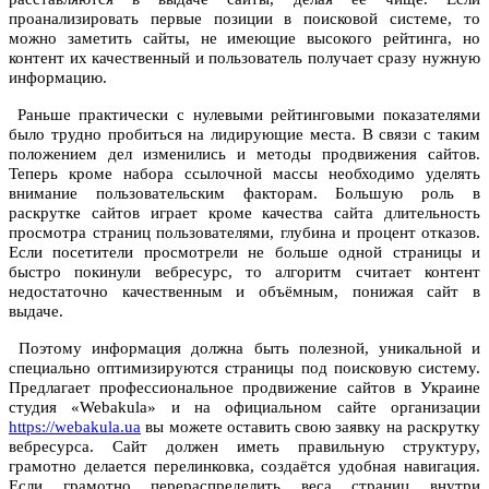
проанализировать первые позиции в поисковой системе, то
можно заметить сайты, не имеющие высокого рейтинга, но
контент их качественный и пользователь получает сразу нужную
информацию.
Раньше практически с нулевыми рейтинговыми показателями
было трудно пробиться на лидирующие места. В связи с таким
положением дел изменились и методы продвижения сайтов.
Теперь кроме набора ссылочной массы необходимо уделять
внимание пользовательским факторам. Большую роль в
раскрутке сайтов играет кроме качества сайта длительность
просмотра страниц пользователями, глубина и процент отказов.
Если посетители просмотрели не больше одной страницы и
быстро покинули вебресурс, то алгоритм считает контент
недостаточно качественным и объёмным, понижая сайт в
выдаче.
Поэтому информация должна быть полезной, уникальной и
специально оптимизируются страницы под поисковую систему.
Предлагает профессиональное продвижение сайтов в Украине
студия «Webakula» и на официальном сайте организации
https://webakula.ua
вы можете оставить свою заявку на раскрутку
вебресурса. Сайт должен иметь правильную структуру,
грамотно делается перелинковка, создаётся удобная навигация.
Если грамотно перераспределить веса страниц внутри